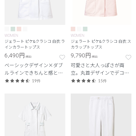
WOMEN
WOMEN
ジェラート ピケ&クラシコ 白衣:ラ
ジェラート ピケ&クラシコ 白衣:ス
インカラートップス
カラップトップス
6,490
円
9,790
円
(税込)
(税込)
ベーシックデザイン×ダブ
可愛さと大人っぽさが両
ルラインできちんと感と上
立。丸首デザインでデコル
品さを演出。
テも美しく。
19件
15件