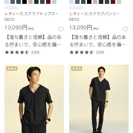
WOMEN
WOMEN
レディース:スクラブトップス・
レディース:スクラブパンツ・
DECO
DECO
13,090
円
13,090
円
(税込)
(税込)
【落ち着きと信頼】品のあ
【落ち着きと信頼】品のあ
る佇まいで、安心感を備え
る佇まいで、安心感を備え
た定番シリーズ。
た定番シリーズ。
63件
23件