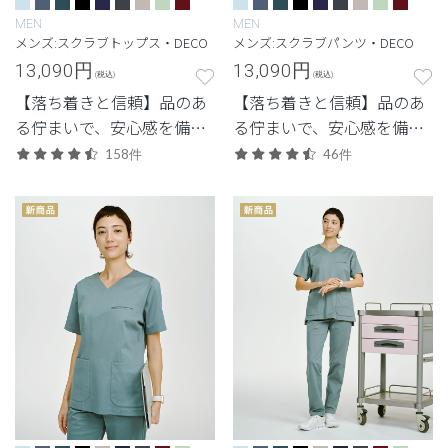
MEN
MEN
メンズ:スクラブトップス・DECO
メンズ:スクラブパンツ・DECO
13,090
円
13,090
円
(税込)
(税込)
【落ち着きと信頼】品のあ
【落ち着きと信頼】品のあ
る佇まいで、安心感を備え
る佇まいで、安心感を備え
た定番シリーズ。
た定番シリーズ。
158件
46件