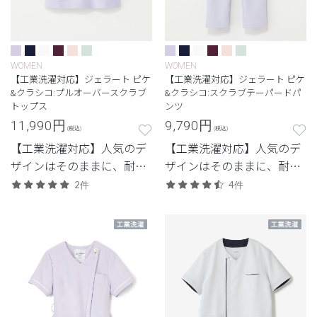
WOMEN
WOMEN
【工業洗濯対応】ジェラート ピケ
【工業洗濯対応】ジェラート ピケ
&クラシコ:プルオーバースクラブ
&クラシコ:スクラブテーパードパ
トップス
ンツ
11,990
円
9,790
円
(税込)
(税込)
【工業洗濯対応】人気のデ
【工業洗濯対応】人気のデ
ザインはそのままに、耐久
ザインはそのままに、耐久
性を兼ね備えたモデル
性を兼ね備えたモデル
2件
4件