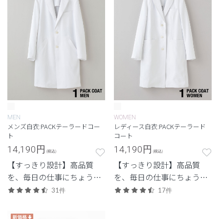
MEN
WOMEN
メンズ白衣:PACKテーラードコー
レディース白衣:PACKテーラード
ト
コート
14,190
円
14,190
円
(税込)
(税込)
【すっきり設計】高品質
【すっきり設計】高品質
を、毎日の仕事にちょうど
を、毎日の仕事にちょうど
よく。日常使いしやすいプ
よく。日常使いしやすいプ
31件
17件
ライスも魅力。
ライスも魅力。