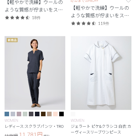
8/12まで10%OFF
【軽やかで洗練】ウールの
【軽やかで洗練】ウールの
ような質感が佇まいをスマ
ような質感が佇まいをスマ
ートに引き立てる定番シリ
18件
ートに引き立てる定番シリ
ーズ。
119件
ーズ。
WOMEN
WOMEN
レディース:スクラブパンツ・TRO
ジェラート ピケ&クラシコ 白衣:カ
ーヴィースリーブワンピース
11,781
円
13,090円
(税込)