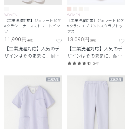
WOMEN
WOMEN
【工業洗濯対応】ジェラート ピケ
【工業洗濯対応】ジェラート ピケ
&クラシコ:ナースストレートパン
&クラシコ:プリントスクラブトッ
ツ
プス
11,990
円
13,090
円
(税込)
(税込)
【工業洗濯対応】人気のデ
【工業洗濯対応】人気のデ
ザインはそのままに、耐久
ザインはそのままに、耐久
性を兼ね備えたモデル
性を兼ね備えたモデル
2件