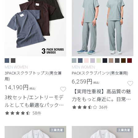
MEN
WOMEN
MEN
WOMEN
3PACKスクラブトップス(男女兼
PACKスクラブパンツ(男女兼用)
用)
6,259
円
(税込)
14,190
円
(税込)
【実用性重視】高品質の魅
3枚セット/エントリーモデ
力をもっと身近に。日常使
ルとしても最適なパックシ
いしやすいエントリーモデ
36件
リーズ。
58件
ル。