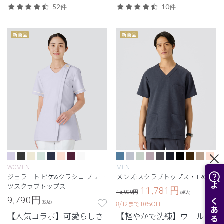
52件
10件
WOMEN
MEN
ジェラート ピケ&クラシコ:プリー
メンズ:スクラブトップス・TRO
ツスクラブトップス
11,781
円
13,090円
(税込)
9,790
円
8/12まで10%OFF
(税込)
【人気コラボ】可愛らしさ
【軽やかで洗練】ウールの