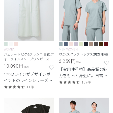
WOMEN
MEN
WOMEN
ジェラート ピケ&クラシコ 白衣:フ
PACKスクラブトップス(男女兼用)
ォーラインスリーブワンピース
6,259
円
(税込)
10,890
円
(税込)
【実用性重視】高品質の魅
4本のラインがデザインポ
力をもっと身近に。日常使
イントのラインシリーズワ
いしやすいエントリーモデ
159件
ンピース
11件
ル。