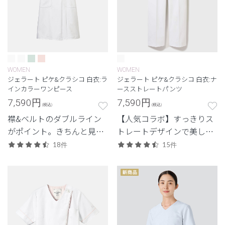
WOMEN
WOMEN
ジェラート ピケ&クラシコ 白衣:ラ
ジェラート ピケ&クラシコ 白衣:ナ
インカラーワンピース
ースストレートパンツ
7,590
円
7,590
円
(税込)
(税込)
襟&ベルトのダブルライン
【人気コラボ】すっきりス
がポイント。きちんと見え
トレートデザインで美しさ
で清潔感のある印象に。
と機能性を両立。
18件
15件