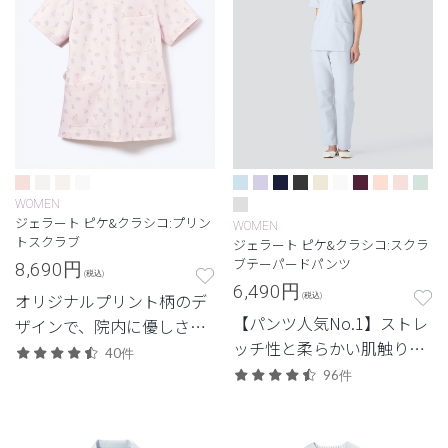
WOMEN
ジェラート ピケ&クラシコ:プリン
WOMEN
トスクラブ
ジェラート ピケ&クラシコ:スクラ
ブテーパードパンツ
8,690
円
(税込)
6,490
円
オリジナルプリント柄のデ
(税込)
【パンツ人気No.1】ストレ
ザインで、院内に優しさと
ッチ性と柔らかい肌触り、
安心感を
40件
毎日履きたくなる1本。
96件