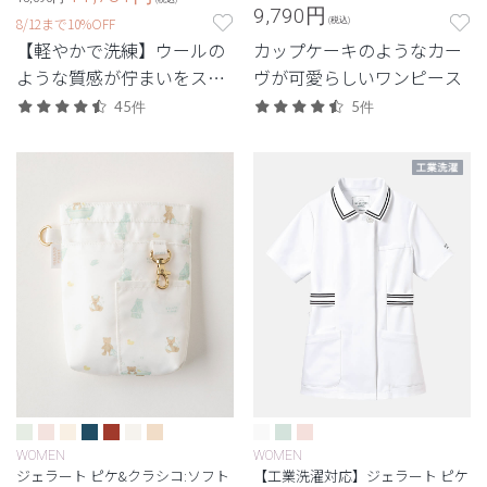
9,790
円
8/12まで10%OFF
(税込)
【軽やかで洗練】ウールの
カップケーキのようなカー
ような質感が佇まいをスマ
ヴが可愛らしいワンピース
ートに引き立てる定番シリ
45件
5件
ーズ。
WOMEN
WOMEN
ジェラート ピケ&クラシコ:ソフト
【工業洗濯対応】ジェラート ピケ