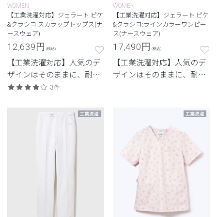
WOMEN
WOMEN
【工業洗濯対応】ジェラート ピケ
【工業洗濯対応】ジェラート ピケ
&クラシコ:スカラップトップス(ナ
&クラシコ:ラインカラーワンピー
ースウェア)
ス(ナースウェア)
12,639
円
17,490
円
(税込)
(税込)
【工業洗濯対応】人気のデ
【工業洗濯対応】人気のデ
ザインはそのままに、耐久
ザインはそのままに、耐久
性を兼ね備えたモデル
性を兼ね備えたモデル
3件