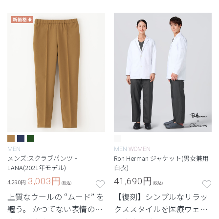
ル「OOcloog」
と機能性のかつてない融合
が実現したメンズパンツ。
MEN
MEN
WOMEN
メンズ:スクラブパンツ・
Ron Herman ジャケット(男女兼用
LANA(2021年モデル)
白衣)
3,003
円
41,690
円
4,290円
(税込)
(税込)
上質なウールの “ムード” を
【復刻】シンプルなリラッ
纏う。 かつてない表情のメ
クススタイルを医療ウェア