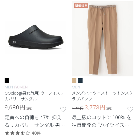
MEN
WOMEN
MEN
OOcloog(男女兼用) ウーフォスリ
メンズ:ハイツイストコットンスク
カバリーサンダル
ラブパンツ
9,680
円
3,773
円
5,390円
(税込)
(税込)
足首への負荷を 47% 抑え
最上級のコットン 100% を
るリカバリーサンダル 男女
独自開発の “ハイツイスト
兼用クロッグサンダルモデ
ファブリック” に。 着心地
40件