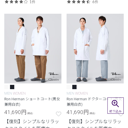
ンズパンツ。
に落とし込んだロンハーマ
1件
6件
ンとのコレクション。 カジ
ュアルさと品格を両立させ
たジャケット白衣。
MEN
WOMEN
MEN
WOMEN
Ron Herman ショートコート(男女
Ron Herman ドクターコート(男女
兼用白衣)
兼用白衣)
41,690
円
41,690
円
絞り込み
(税込)
(税込)
【復刻】シンプルなリラッ
【復刻】シンプルなリラッ