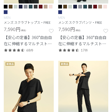
MEN
MEN
メンズ:スクラブトップス・FREE
メンズ:スクラブパンツ・FREE
7,590
円
7,590
円
(税込)
(税込)
【安心の定番】360°自由自
【安心の定番】360°自由自
在に伸縮するマルチストレ
在に伸縮するマルチストレ
ッチ素材を使用した定番・
ッチ素材を使用した定番・
68件
17件
高機能モデル。
高機能モデル。