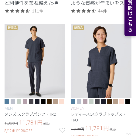
よくある質問はこちら
と利便性を兼ね備えた持っ
ような質感が佇まいをスマ
ておきたいジップタイプ。
ートに引き立てる定番シリ
111件
44件
ーズ。
MEN
WOMEN
メンズ:スクラブパンツ・TRO
レディース:スクラブトップス・
TRO
11,781
円
13,090円
(税込)
11,781
円
13,090円
8/12まで10%OFF
(税込)