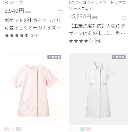
ペンケース
&クラシコ:ラインカラートップス
(ナースウェア)
2,640
円
(税込)
15,290
円
(税込)
ポケットの中身をすっきり
【工業洗濯対応】人気のデ
可愛らしくオーガナイズ。
ザインはそのままに、耐久
使いやすさもしっかりフォ
34件
性を兼ね備えたモデル
ローしたギフトでも人気の
2件
ナースペンケース。