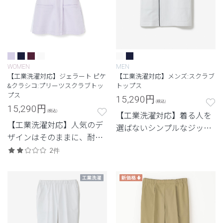
WOMEN
MEN
【工業洗濯対応】ジェラート ピケ
【工業洗濯対応】メンズ:スクラブ
&クラシコ:プリーツスクラブトッ
トップス
プス
15,290
円
(税込)
15,290
円
(税込)
【工業洗濯対応】着る人を
【工業洗濯対応】人気のデ
選ばないシンプルなジップ
ザインはそのままに、耐久
アップスクラブ
性を兼ね備えたモデル
2件