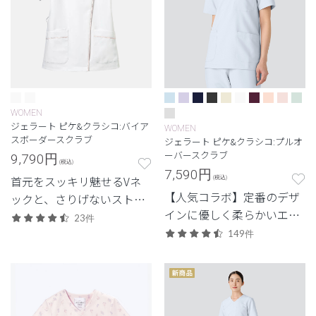
WOMEN
ジェラート ピケ&クラシコ:バイア
WOMEN
スボーダースクラブ
ジェラート ピケ&クラシコ:プルオ
ーバースクラブ
9,790
円
(税込)
7,590
円
首元をスッキリ魅せるVネ
(税込)
【人気コラボ】定番のデザ
ックと、さりげないストラ
インに優しく柔らかいエッ
イプ柄で好感度UP。
23件
センスをプラス。
149件