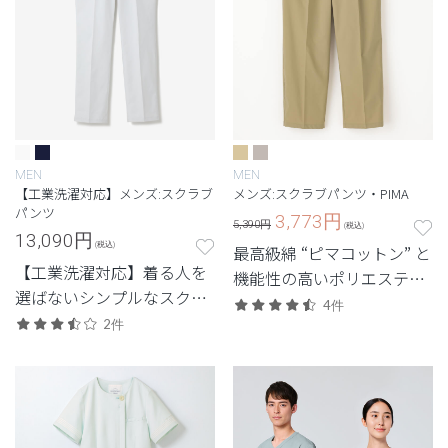
MEN
MEN
【工業洗濯対応】メンズ:スクラブ
メンズ:スクラブパンツ・PIMA
パンツ
3,773
円
5,390円
(税込)
13,090
円
(税込)
最高級綿 “ピマコットン” と
【工業洗濯対応】着る人を
機能性の高いポリエステル
選ばないシンプルなスクラ
を混成した新素材スクラブ
4件
ブパンツ
2件
パンツ