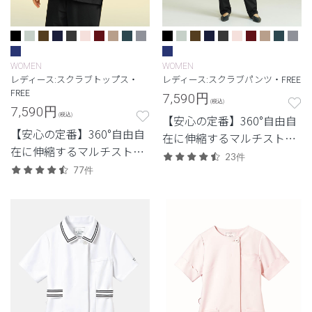
WOMEN
WOMEN
レディース:スクラブトップス・
レディース:スクラブパンツ・FREE
FREE
7,590
円
(税込)
7,590
円
(税込)
【安心の定番】360°自由自
【安心の定番】360°自由自
在に伸縮するマルチストレ
在に伸縮するマルチストレ
ッチ素材を使用した定番・
23件
ッチ素材を使用した定番・
77件
高機能モデル。
高機能モデル。