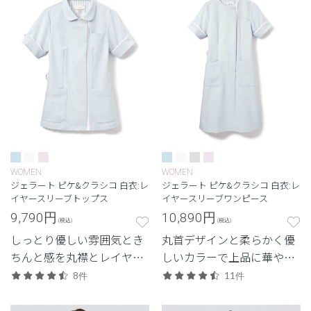
WOMEN
WOMEN
ジェラート ピケ&クラシコ 白衣:レ
ジェラート ピケ&クラシコ 白衣:レ
イヤースリーブトップス
イヤースリーブワンピース
9,790
円
10,890
円
(税込)
(税込)
しっとり優しい雰囲気とき
丸首デザインと柔らかく優
ちんと感を丸襟とレイヤー
しいカラーで上品に華や
カラーが演出。
ぐ。
8件
11件