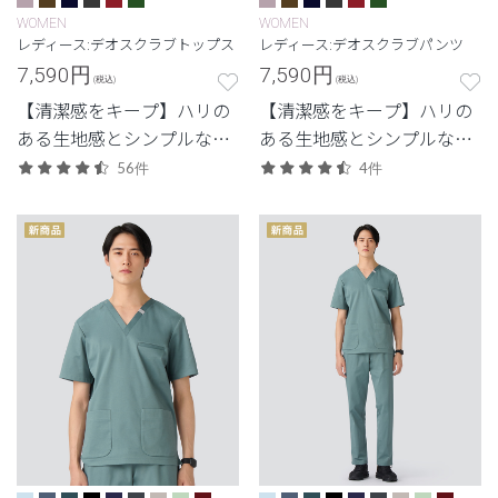
WOMEN
WOMEN
レディース:デオスクラブトップス
レディース:デオスクラブパンツ
7,590
円
7,590
円
(税込)
(税込)
【清潔感をキープ】ハリの
【清潔感をキープ】ハリの
ある生地感とシンプルなデ
ある生地感とシンプルなデ
ザイン。清潔感と快適さに
ザイン。清潔感と快適さに
56件
4件
配慮した定番・高機能モデ
配慮した定番・高機能モデ
ル。
ル。