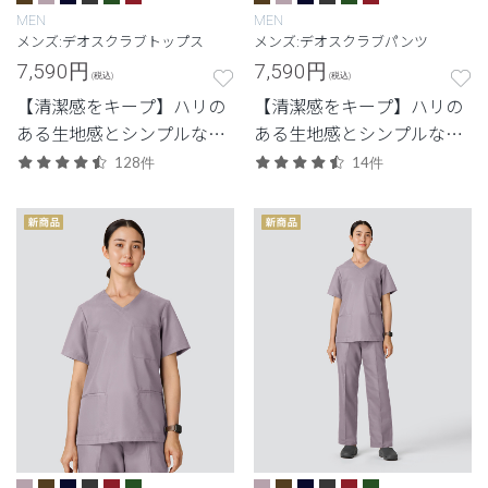
MEN
MEN
メンズ:デオスクラブトップス
メンズ:デオスクラブパンツ
7,590
円
7,590
円
(税込)
(税込)
【清潔感をキープ】ハリの
【清潔感をキープ】ハリの
ある生地感とシンプルなデ
ある生地感とシンプルなデ
ザイン。清潔感と快適さに
ザイン。清潔感と快適さに
128件
14件
配慮した定番・高機能モデ
配慮した定番・高機能モデ
ル。
ル。