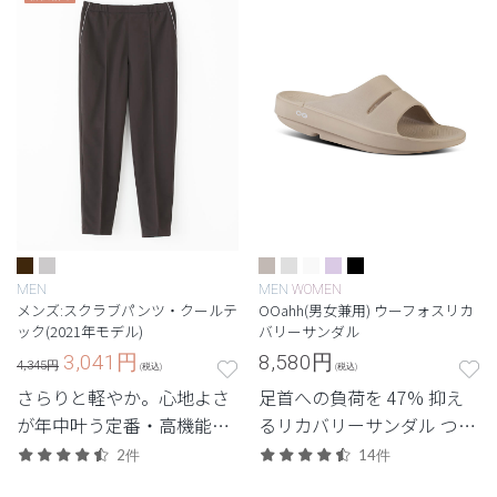
MEN
MEN
WOMEN
メンズ:スクラブパンツ・クールテ
OOahh(男女兼用) ウーフォスリカ
ック(2021年モデル)
バリーサンダル
3,041
円
8,580
円
4,345円
(税込)
(税込)
さらりと軽やか。心地よさ
足首への負荷を 47% 抑え
が年中叶う定番・高機能シ
るリカバリーサンダル つま
リーズ。
先なしの男女兼用モデル
2件
14件
「OOahh」