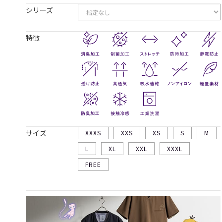
シリーズ
特徴
サイズ
XXXS
XXS
XS
S
M
L
XL
XXL
XXXL
FREE