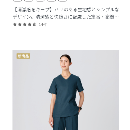
【清潔感をキープ】ハリのある生地感とシンプルな
デザイン。清潔感と快適さに配慮した定番・高機能
モデル。
14件