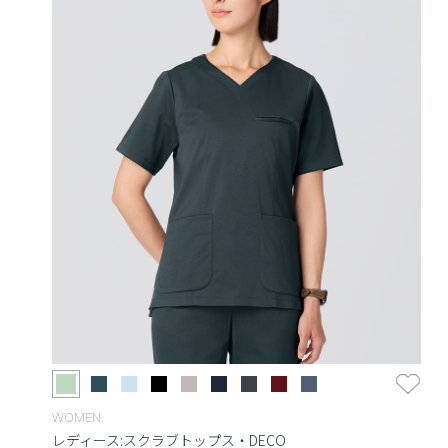
WOMEN
レディース:スクラブトップス・DECO