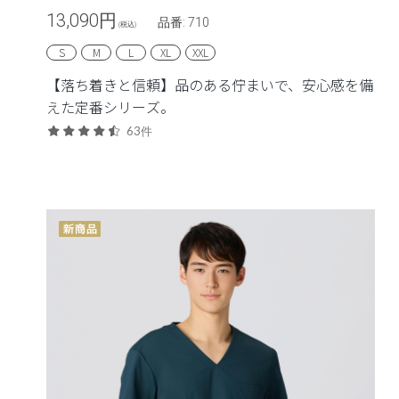
13,090
円
品番: 710
(税込)
S
M
L
XL
XXL
【落ち着きと信頼】品のある佇まいで、安心感を備
えた定番シリーズ。
63件