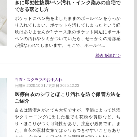
きに即効性抜群!ペン汚れ・インク染みの自宅で
できる落とし方
ポケットにペン先を出したままのボールペンをうっか
り入れてしまい、ポケットを汚してしまったという経
験はありませんか? ナース服のポケット周辺にボール
ペンの汚れやシミがついていたら、せっかくの清潔感
が損なわれてしまいます。 そこで、ボールペ...
続きを読む
白衣・スクラブのお手入れ
公開日:2020.10.21 / 更新日:2025.12.23
医療白衣のシワとほこり汚れを防ぐ保管方法を
ご紹介
白衣は清潔さがとても大切ですが、季節によって洗濯
やクリーニングに出した後でも花粉や黄砂など、ち
り・ほこりがつく可能性があり、注意が必要です。ま
た、白衣の素材次第ではシワもつきやすいこともあり