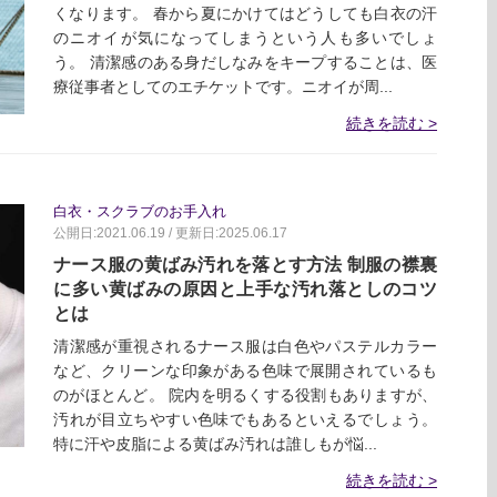
くなります。 春から夏にかけてはどうしても白衣の汗
のニオイが気になってしまうという人も多いでしょ
う。 清潔感のある身だしなみをキープすることは、医
療従事者としてのエチケットです。ニオイが周...
続きを読む
白衣・スクラブのお手入れ
公開日:2021.06.19 / 更新日:2025.06.17
ナース服の黄ばみ汚れを落とす方法 制服の襟裏
に多い黄ばみの原因と上手な汚れ落としのコツ
とは
清潔感が重視されるナース服は白色やパステルカラー
など、クリーンな印象がある色味で展開されているも
のがほとんど。 院内を明るくする役割もありますが、
汚れが目立ちやすい色味でもあるといえるでしょう。
特に汗や皮脂による黄ばみ汚れは誰しもが悩...
続きを読む