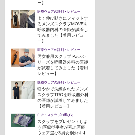
ー】
医療ウェアの評判・レビュー
よく伸び動きにフィットす
るメンズスクラブMOVEを
呼吸器内科の医師が試着し
てみました【着用レビュ
ー】
医療ウェアの評判・レビュー
男女兼用スクラブ Packシ
リーズを呼吸器外科の医師
が試着してみました【着用
レビュー】
医療ウェアの評判・レビュー
軽やかで洗練されたメンズ
スクラブTROを呼吸器外科
の医師が試着してみました
【着用レビュー】
白衣・スクラブの選び方
スクラブをプレゼントしよ
う!医療従事者が喜ぶ医療
ウェア選び&男女別おすす