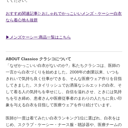
てください。
おすすめ関連記事▷おしゃれでかっこいいメンズ・ケーシー白衣
なら着心地も抜群
▶︎メンズケーシー:商品一覧はこちら
ABOUT Classico クラシコについて
「なぜかっこいい白衣がないのか?」私たちクラシコは、医師の
一言から白衣づくりを始めました。2008年の創業以来、いつも
きれいで気持ち良く仕事ができる、そんな医療ウェア作りを目指
してきました。スタイリッシュでお洒落なシルエットの白衣、そ
して着る人の気持ちを幸せにし、自信を溢れさせ、ときには気持
ちを引き締め、患者さんや医療従事者のまわりの人たちに良い印
象を与える白衣を目指して医療ウェアを作り続けています。
医師が一度は着てみたい白衣ランキング1位に選ばれ、白衣をは
じめ、スクラブ・ケーシー・ナース服・聴診器や、医療チームの