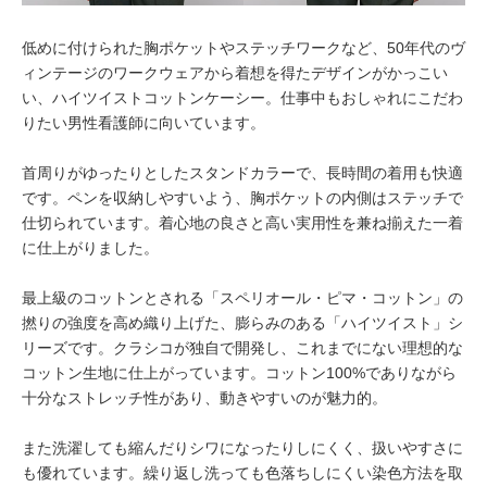
低めに付けられた胸ポケットやステッチワークなど、50年代のヴ
ィンテージのワークウェアから着想を得たデザインがかっこい
い、ハイツイストコットンケーシー。仕事中もおしゃれにこだわ
りたい男性看護師に向いています。
首周りがゆったりとしたスタンドカラーで、長時間の着用も快適
です。ペンを収納しやすいよう、胸ポケットの内側はステッチで
仕切られています。着心地の良さと高い実用性を兼ね揃えた一着
に仕上がりました。
最上級のコットンとされる「スペリオール・ピマ・コットン」の
撚りの強度を高め織り上げた、膨らみのある「ハイツイスト」シ
リーズです。クラシコが独自で開発し、これまでにない理想的な
コットン生地に仕上がっています。コットン100%でありながら
十分なストレッチ性があり、動きやすいのが魅力的。
また洗濯しても縮んだりシワになったりしにくく、扱いやすさに
も優れています。繰り返し洗っても色落ちしにくい染色方法を取