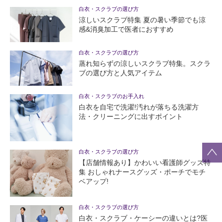
白衣・スクラブの選び方
涼しいスクラブ特集 夏の暑い季節でも涼
感&消臭加工で医者におすすめ
白衣・スクラブの選び方
蒸れ知らずの涼しいスクラブ特集。スクラ
ブの選び方と人気アイテム
白衣・スクラブのお手入れ
白衣を自宅で洗濯!汚れが落ちる洗濯方
法・クリーニングに出すポイント
白衣・スクラブの選び方
【店舗情報あり】かわいい看護師グッズ特
集 おしゃれナースグッズ・ポーチでモチ
ベアップ!
白衣・スクラブの選び方
白衣・スクラブ・ケーシーの違いとは?医