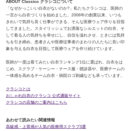
ABOUT Classico クラシコについて
「なぜかっこいい白衣がないのか?」私たちクラシコは、医師の
一言から白衣づくりを始めました。2008年の創業以来、いつも
きれいで気持ち良く仕事ができる、そんな医療ウェア作りを目指
してきました。スタイリッシュでお洒落なシルエットの白衣、そ
して着る人の気持ちを幸せにし、自信を溢れさせ、ときには気持
ちを引き締め、患者さんや医療従事者のまわりの人たちに良い印
象を与える白衣を目指して医療ウェアを作り続けています。
医師が一度は着てみたい白衣ランキング1位に選ばれ、白衣をは
じめ、スクラブ・ケーシー・ナース服・聴診器や、医療チームの
一体感を高めるチーム白衣・病院ロゴ刺繍なども承っています。
クラシコとは
おしゃれ白衣のクラシコ 公式通販サイト
クラシコの店舗のご案内はこちら
あわせて読みたい関連情報
高級感・上質感が人気の医療用スクラブ3選