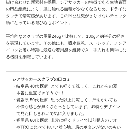
掛け合わせた新素材を採用。シアサッカーの特徴である生地表面
の凹凸組織により、肌に触れる面積が少なくなるため、ドライな
タッチで清涼感があります。この凹凸組織がさりげないチェック
柄になっている遊び心もポイント。
平均的なスクラブの重量246gと比較して、130gと約半分の軽さ
を実現しています。その他にも、吸水速乾、ストレッチ、ノンア
イロンと暑い時期に最適な着用感を維持でき、手入れも簡単にな
る機能を網羅しています。
シアサッカースクラブの口コミ
岐阜県 40代 医師: とても軽くて涼しく、これからの夏
本番に重宝できそうです!
愛媛県 50代 医師: 思った以上に涼しく、汗をかいても
不快な感じが無くさらっとしています。独特なデザイン
で見た目もきれいで気に入りました。
福岡県 60代 医師: 非常に軽くドライで以前購入のデオ
やTROに比べてもいい着心地。肩のボタンがないのもい