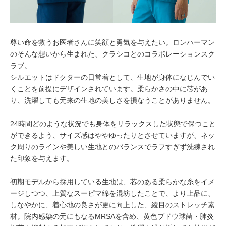
尊い命を救うお医者さんに笑顔と勇気を与えたい。ロンハーマン
のそんな想いから生まれた、クラシコとのコラボレーションスク
ラブ。
シルエットはドクターの日常着として、生地が身体になじんでい
くことを前提にデザインされています。柔らかさの中に芯があ
り、洗濯しても元来の生地の美しさを損なうことがありません。
24時間どのような状況でも身体をリラックスした状態で保つこと
ができるよう、サイズ感はややゆったりとさせていますが、ネッ
ク周りのラインや美しい生地とのバランスでラフすぎず洗練され
た印象を与えます。
初期モデルから採用している生地は、芯のある柔らかな糸をイメ
ージしつつ、上質なスーピマ綿を混紡したことで、より上品に、
しなやかに、着心地の良さが更に向上した、綾目のストレッチ素
材。院内感染の元にもなるMRSAを含め、黄色ブドウ球菌・肺炎