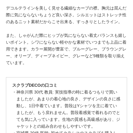
デコルテラインを美しく見せる繊細なカーブの襟。胸元は屈んだ
際に気にならないちょうど良い深さ。シルエットはストレッチ性
のあるニット素材だからこそ出来る、すっきりとしたライン。
また、しゃがんだ際にヒップが気にならない着丈バランスも嬉し
いポイント。シワにならない軽やかな素材でいつまでも上品に着
用できます。カラー展開が豊富で、ブルーグレー、ブラウングレ
ー、オリーブ、ディープネイビー、グレーなど9種類を取り揃え
ています。
スクラブDECOの口コミ
神奈川県 30代 教員: 実技指導の時に着るつもりで買い
ましたが、あまりの着心地の良さ、デザインの良さに感
動し、1日中着ています。普段はYシャツを主に着てい
ましたが、もう戻れません。普段着感覚で着れるのでと
ても気に入っています。生地の質感も高級感があり、ジ
ャケットとの組み合わせもしやすいです。