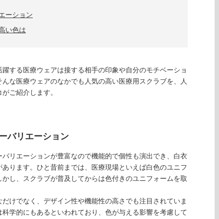
エーション
高い色は
活躍する医療ウェアは接する相手の印象や自分のモチベーショ
そんな医療ウェアのなかでも人気の高い医療用スクラブを、人
コがご紹介します。
ーバリエーション
ーバリエーションが豊富なので機能的で個性も演出でき、白衣
があります。ひと昔前までは、医療現場といえば白色のユニフ
しかし、スクラブが普及してからは色付きのユニフォームを取
なだけでなく、デザイン性や機能性の高さでも注目されていま
は科学的にもあるといわれており、色が与える影響を考慮して