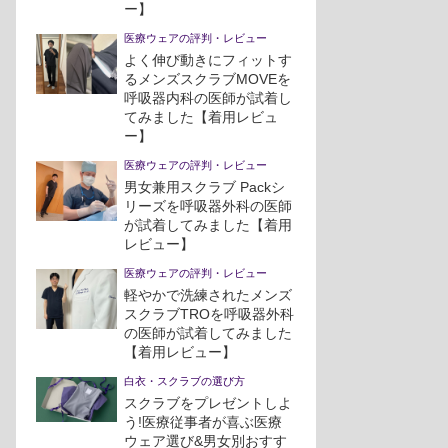
ー】
医療ウェアの評判・レビュー
よく伸び動きにフィットす
るメンズスクラブMOVEを
呼吸器内科の医師が試着し
てみました【着用レビュ
ー】
医療ウェアの評判・レビュー
男女兼用スクラブ Packシ
リーズを呼吸器外科の医師
が試着してみました【着用
レビュー】
医療ウェアの評判・レビュー
軽やかで洗練されたメンズ
スクラブTROを呼吸器外科
の医師が試着してみました
【着用レビュー】
白衣・スクラブの選び方
スクラブをプレゼントしよ
う!医療従事者が喜ぶ医療
ウェア選び&男女別おすす