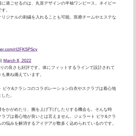
適に過ごせるのは、丸首デザインの半袖ワンピース。ネイビー
です。
オリジナルの刺繍を入れることも可能。医療チームやエステな
。
tter.com/rI2FKSPScy
i)
March 8, 2022
触りの良さも好評です。体にフィットするラインで設計されて
さも兼ね備えています。
ラート ピケ&クラシコのコラボレーション白衣やスクラブは着心地
ました。
腰をかがめたり、腕を上げ下げしたりする機会も。そんな時
ラブは着心地が良いとは言えません。ジェラート ピケ&クラ
らの悩みを解消するアイデアが数多く込められているのです。