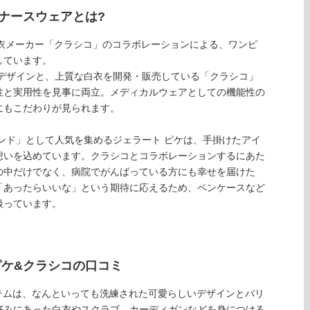
ナースウェアとは?
ue)&白衣メーカー「クラシコ」のコラボレーションによる、ワンピ
しています。
なデザインと、上質な白衣を開発・販売している「クラシコ」
性と実用性を見事に両立。メディカルウェアとしての機能性の
にもこだわりが見られます。
ランド」として人気を集めるジェラート ピケは、手掛けたアイ
想いを込めています。クラシコとコラボレーションするにあた
の中だけでなく、病院でがんばっている方にも幸せを届けた
「あったらいいな」という期待に応えるため、ペンケースなど
扱っています。
ピケ&クラシコの口コミ
テムは、なんといっても洗練された可愛らしいデザインとバリ
好みにあった白衣やスクラブ、カーディガンなどを身につける