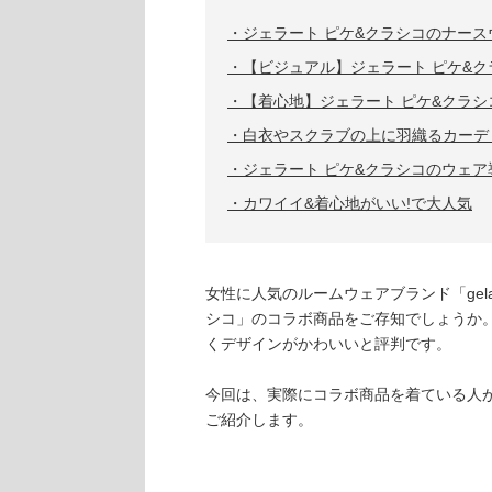
ジェラート ピケ&クラシコのナース
【ビジュアル】ジェラート ピケ&
【着心地】ジェラート ピケ&クラシ
白衣やスクラブの上に羽織るカーデ
ジェラート ピケ&クラシコのウェア
カワイイ&着心地がいい!で大人気
女性に人気のルームウェアブランド「gelat
シコ」のコラボ商品をご存知でしょうか。
くデザインがかわいいと評判です。
今回は、実際にコラボ商品を着ている人がど
ご紹介します。