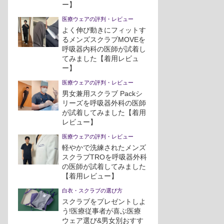
ー】
医療ウェアの評判・レビュー
よく伸び動きにフィットす
るメンズスクラブMOVEを
呼吸器内科の医師が試着し
てみました【着用レビュ
ー】
医療ウェアの評判・レビュー
男女兼用スクラブ Packシ
リーズを呼吸器外科の医師
が試着してみました【着用
レビュー】
医療ウェアの評判・レビュー
軽やかで洗練されたメンズ
スクラブTROを呼吸器外科
の医師が試着してみました
【着用レビュー】
白衣・スクラブの選び方
スクラブをプレゼントしよ
う!医療従事者が喜ぶ医療
ウェア選び&男女別おすす