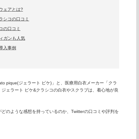
ウェアとは?
クラシコの口コミ
コの口コミ
ィガンも人気
導入事例
o pique(ジェラート ピケ)」と、医療用白衣メーカー「クラ
ジェラート ピケ&クラシコの白衣やスクラブは、着心地が良
のような感想を持っているのか、Twitterの口コミや評判を