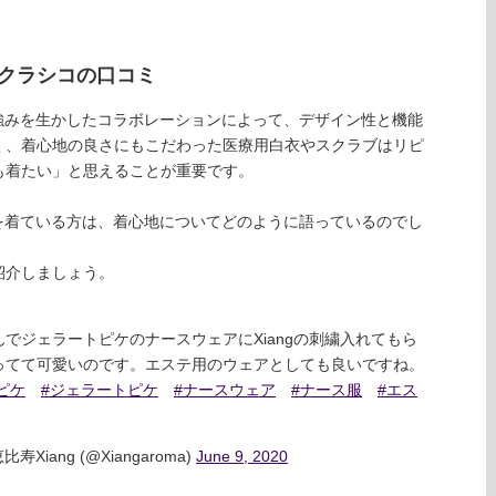
&クラシコの口コミ
強みを生かしたコラボレーションによって、デザイン性と機能
く、着心地の良さにもこだわった医療用白衣やスクラブはリピ
も着たい」と思えることが重要です。
を着ている方は、着心地についてどのように語っているのでし
紹介しましょう。
でジェラートピケのナースウェアにXiangの刺繍入れてもら
ってて可愛いのです。エステ用のウェアとしても良いですね。
ピケ
#ジェラートピケ
#ナースウェア
#ナース服
#エス
ang (@Xiangaroma)
June 9, 2020