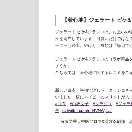
【着心地】ジェラート ピケ
ジェラート ピケ&クラシコは、お互いの
性を両立しています。可愛いだけではな
ーターも続出。やはり、衣類は「毎日で
ジェラート ピケ&クラシコのコラボ商品
ょうか。
こちらでは、着心地に関する口コミをご
新しい白衣 半袖で涼し〜 クラシコさん
いました 横にネイビーのスリットが入
#白衣
#白衣女子
#クラシコ
#ジェラ
テ
pic.twitter.com/ed4VNWjJvz
— 有藤文香☆中医アロマ&漢方薬剤師 恵比寿Xi