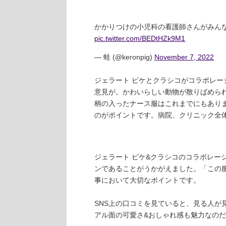
かかりつけの小児科の看護師さんがみん
pic.twitter.com/BEDtHZk9M1
— 蛙 (@keronpig)
November 7, 2022
ジェラート ピケとクラシコがコラボレ
意見が。かわいらしい動物が散りばめら
柄の入ったナース服はこれまでにもあり
のがポイントです。病院、クリニック全
ジェラート ピケ&クラシコのコラボレー
ンであることがうかがえました。「この
事において大切なポイントです。
SNS上の口コミを見ていると、見る人が
アル面の可愛さ&おしゃれ感も魅力なの