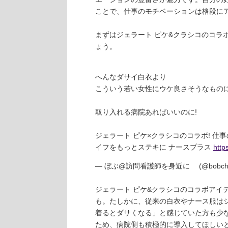
ことで、仕事のモチベーションは格段に
まずはジェラート ピケ&クラシコのコラ
ょう。
へんなダサイ白衣より
こういう若い女性にウケ良さそうなもの
取り入れる病院あればいいのに!
ジェラート ピケ×クラシコのコラボ! 仕
イフをもっとステキに ナースプラス
http
— ぼぶ@訪問看護師を身近に (@bobchan
ジェラート ピケ&クラシコのコラボアイ
も。たしかに、従来の白衣やナース服は
着るとダサくなる」と感じていた方も少
ため、病院側も積極的に導入してほしい