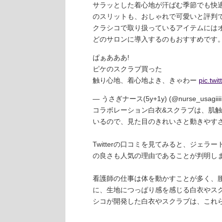
サラッとした着心地が汗ばむ季節でも快
のスリットも、おしゃれで可愛いと評判
クラシコで取り扱っているアイテムには
どのサロンに導入するのもおすすめです
ぱぁあああ!
ピケのスクラブ買った
触り心地、着心地よき、きゃわー
pic.twi
— うさぎナース(5y+1y) (@nurse_usagiiii
コラボレーション白衣&スクラブは、肌
いるので、見た目のきれいさと動きやす
Twitterの口コミを見てみると、ジェ
の良さも人気の理由であることが判明し
看護師の仕事は体を動かすことが多く、
に、生地につっぱり感を感じる白衣やスク
シコが開発した白衣やスクラブは、これ