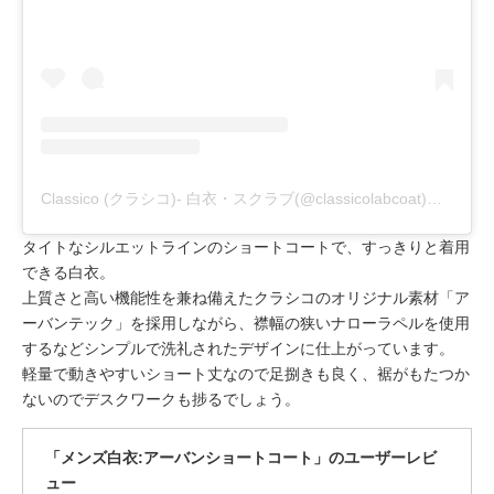
Classico (クラシコ)- 白衣・スクラブ(@classicolabcoat)がシェアした投稿
タイトなシルエットラインのショートコートで、すっきりと着用
できる白衣。
上質さと高い機能性を兼ね備えたクラシコのオリジナル素材「ア
ーバンテック」を採用しながら、襟幅の狭いナローラペルを使用
するなどシンプルで洗礼されたデザインに仕上がっています。
軽量で動きやすいショート丈なので足捌きも良く、裾がもたつか
ないのでデスクワークも捗るでしょう。
「メンズ白衣:アーバンショートコート」のユーザーレビ
ュー