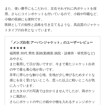
また、使い勝手にもこだわり、左右それぞれに内ポケットを採
用。さらにコインポケットも付いているので、小銭や印鑑など、
小物の収納にも便利です。
医師としての知性と品格を引き立てるような、高品質のジャケッ
トタイプの白衣となっています。
「メンズ白衣:アーバンジャケット」のユーザーレビュー
★★★★★
福岡県 30代 男性 医師(勤務医:病院・診療所・研究所など)
みやさん
まだ着用して日が浅いですが、今まで着たジャケット白衣
の中で最も着心地が良いです。
非常に滑らかな触り心地、生地が少し伸びるためタイトな
感じを全く受けないところ、思った以上に軽いところが気
に入っています。
またカタログの写真では分かりませんでしたが、両ポケッ
トに風防が、
さらにポケットの中に小銭や小物を入れるチェンジポケッ