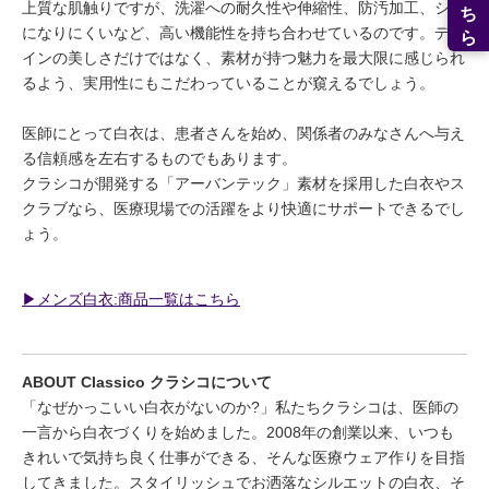
上質な肌触りですが、洗濯への耐久性や伸縮性、防汚加工、シワ
になりにくいなど、高い機能性を持ち合わせているのです。デザ
インの美しさだけではなく、素材が持つ魅力を最大限に感じられ
るよう、実用性にもこだわっていることが窺えるでしょう。
医師にとって白衣は、患者さんを始め、関係者のみなさんへ与え
る信頼感を左右するものでもあります。
クラシコが開発する「アーバンテック」素材を採用した白衣やス
クラブなら、医療現場での活躍をより快適にサポートできるでし
ょう。
▶︎メンズ白衣:商品一覧はこちら
ABOUT Classico クラシコについて
「なぜかっこいい白衣がないのか?」私たちクラシコは、医師の
一言から白衣づくりを始めました。2008年の創業以来、いつも
きれいで気持ち良く仕事ができる、そんな医療ウェア作りを目指
してきました。スタイリッシュでお洒落なシルエットの白衣、そ