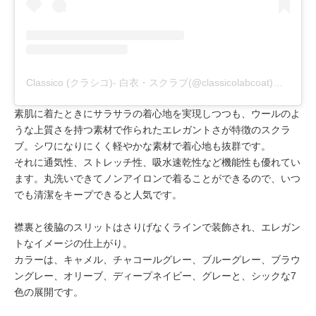
Classico (クラシコ)- 白衣・スクラブ(@classicolabcoat)がシェアした投稿
素肌に着たときにサラサラの着心地を実現しつつも、ウールのよ
うな上質さを持つ素材で作られたエレガントさが特徴のスクラ
ブ。シワになりにくく軽やかな素材で着心地も抜群です。
それに通気性、ストレッチ性、吸水速乾性など機能性も優れてい
ます。丸洗いできてノンアイロンで着ることができるので、いつ
でも清潔をキープできると人気です。
襟裏と後脇のスリットはさりげなくラインで装飾され、エレガン
トなイメージの仕上がり。
カラーは、キャメル、チャコールグレー、ブルーグレー、ブラウ
ングレー、オリーブ、ディープネイビー、グレーと、シックな7
色の展開です。