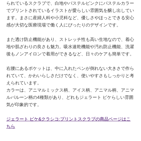
られているスクラブで、白地やパステルピンクにパステルカラー
でプリントされているイラストが愛らしい雰囲気を醸し出してい
ます。まさに産婦人科や小児科など、優しさやほっとできる安心
感が大切な医療現場で働く人にぴったりのデザインです。
また透け防止機能があり、ストレッチ性も高い生地なので、着心
地や肌ざわりの良さも魅力。吸水速乾機能や汚れ防止機能、洗濯
後もノンアイロンで着用ができるなど、日々のケアも簡単です。
右腰にあるポケットは、中に入れたペンが倒れない大きさで作ら
れていて、かわいらしさだけでなく、使いやすさもしっかりと考
えられています。
カラーは、アニマルミックス柄、アイス柄、アニマル柄、アニマ
ルバルーン柄の4種類があり、どれもジェラート ピケらしい雰囲
気が印象的です。
ジェラート ピケ&クラシコ:プリントスクラブの商品ページはこ
ちら