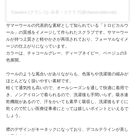
Classico (クラシコ)- 白衣・スクラブ(@classicolabcoat)がシェアした投稿
サマーウールの代表的な素材として知られている「トロピカルウ
ール」の質感をイメージして作られたスクラブです。サマーウー
ルが持つ上質さと軽やかさが再現されており、フォーマルなイメ
ージの仕上がりになっています。
カラーは、チャコールグレー、ディープネイビー、ベージュの3
色展開。
ウールのような風合いがありながらも、色落ちや洗濯後の縮みが
ほとんどなく扱いやすい素材です。
軽くて通気性も高いので、オールシーズンを通して快適に着用で
き、ノンアイロンで着られるので、洗濯後も手間いらず。吸水速
乾機能があるので、汗をかいても素早く吸収し、洗濯後もすぐに
乾くので忙しい医療従事者にとっては嬉しいポイントといえるで
しょう。
襟のデザインがキーネックになっており、デコルテラインが美し