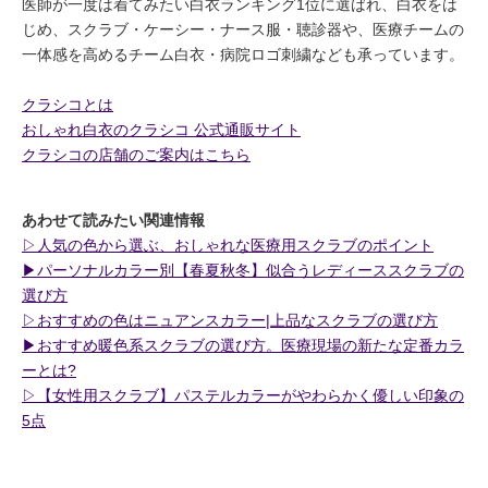
医師が一度は着てみたい白衣ランキング1位に選ばれ、白衣をは
じめ、スクラブ・ケーシー・ナース服・聴診器や、医療チームの
一体感を高めるチーム白衣・病院ロゴ刺繍なども承っています。
クラシコとは
おしゃれ白衣のクラシコ 公式通販サイト
クラシコの店舗のご案内はこちら
あわせて読みたい関連情報
▷人気の色から選ぶ、おしゃれな医療用スクラブのポイント
▶︎パーソナルカラー別【春夏秋冬】似合うレディーススクラブの
選び方
▷おすすめの色はニュアンスカラー|上品なスクラブの選び方
▶︎おすすめ暖色系スクラブの選び方。医療現場の新たな定番カラ
ーとは?
▷【女性用スクラブ】パステルカラーがやわらかく優しい印象の
5点