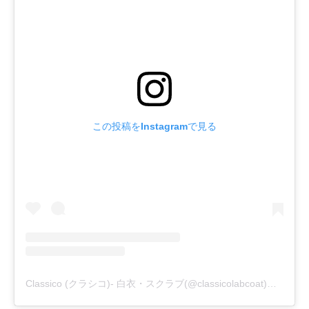
この投稿をInstagramで見る
Classico (クラシコ)- 白衣・スクラブ(@classicolabcoat)がシェアした投稿