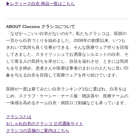
▶︎レディース白衣:商品一覧はこちら
ABOUT Classico クラシコについて
「なぜかっこいい白衣がないのか?」私たちクラシコは、医師の
一言から白衣づくりを始めました。2008年の創業以来、いつも
きれいで気持ち良く仕事ができる、そんな医療ウェア作りを目指
してきました。スタイリッシュでお洒落なシルエットの白衣、そ
して着る人の気持ちを幸せにし、自信を溢れさせ、ときには気持
ちを引き締め、患者さんや医療従事者のまわりの人たちに良い印
象を与える白衣を目指して医療ウェアを作り続けています。
医師が一度は着てみたい白衣ランキング1位に選ばれ、白衣をは
じめ、スクラブ・ケーシー・ナース服・聴診器や、医療チームの
一体感を高めるチーム白衣・病院ロゴ刺繍なども承っています。
クラシコとは
おしゃれ白衣のクラシコ 公式通販サイト
クラシコの店舗のご案内はこちら