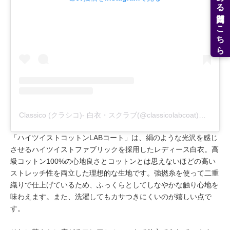
よくある質問はこちら
Classico (クラシコ)- 白衣・スクラブ(@classicolabcoat)がシェアした投稿
「ハイツイストコットンLABコート」は、絹のような光沢を感じ
させるハイツイストファブリックを採用したレディース白衣。高
級コットン100%の心地良さとコットンとは思えないほどの高い
ストレッチ性を両立した理想的な生地です。強撚糸を使って二重
織りで仕上げているため、ふっくらとしてしなやかな触り心地を
味わえます。また、洗濯してもカサつきにくいのが嬉しい点で
す。