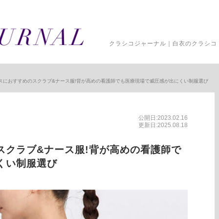
クラシコジャーナル｜白衣のクラシコ 
スにおすすめのスクラブ&ナース服!背が高めの看護師でも医療現場で威圧感が出にくい制服選び
公開日:2023.02.16
更新日:2025.08.18
スクラブ&ナース服!背が高めの看護師で
くい制服選び