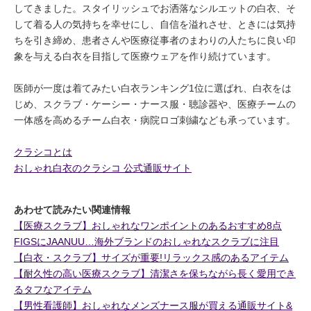
してきました。スタイリッシュでお洒落なシルエットの白衣、そ
して着る人の気持ちを幸せにし、自信を溢れさせ、ときには気持
ちを引き締め、患者さんや医療従事者のまわりの人たちに良い印
象を与える白衣を目指して医療ウェアを作り続けています。
医師が一度は着てみたい白衣ランキング1位に選ばれ、白衣をは
じめ、スクラブ・ケーシー・ナース服・聴診器や、医療チームの
一体感を高めるチーム白衣・病院ロゴ刺繍なども承っています。
クラシコとは
おしゃれ白衣のクラシコ 公式通販サイト
あわせて読みたい関連情報
【医療スクラブ】おしゃれなワンポイントのあるおすすめ8点
FIGSにJAANUU…海外ブランドのおしゃれなスクラブに注目
【白衣・スクラブ】サイズが重要!リラックス感のあるアイテム
【耐久性の高い医療スクラブ】清潔さを保ちながら長く愛用でき
るタフなアイテム
【男性看護師】おしゃれなメンズナース服が買える通販サイト&