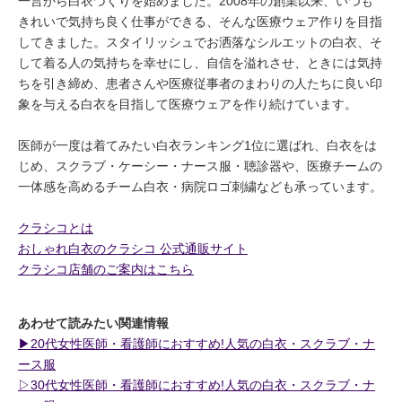
一言から白衣づくりを始めました。2008年の創業以来、いつも
きれいで気持ち良く仕事ができる、そんな医療ウェア作りを目指
してきました。スタイリッシュでお洒落なシルエットの白衣、そ
して着る人の気持ちを幸せにし、自信を溢れさせ、ときには気持
ちを引き締め、患者さんや医療従事者のまわりの人たちに良い印
象を与える白衣を目指して医療ウェアを作り続けています。
医師が一度は着てみたい白衣ランキング1位に選ばれ、白衣をは
じめ、スクラブ・ケーシー・ナース服・聴診器や、医療チームの
一体感を高めるチーム白衣・病院ロゴ刺繍なども承っています。
クラシコとは
おしゃれ白衣のクラシコ 公式通販サイト
クラシコ店舗のご案内はこちら
あわせて読みたい関連情報
▶︎20代女性医師・看護師におすすめ!人気の白衣・スクラブ・ナ
ース服
▷30代女性医師・看護師におすすめ!人気の白衣・スクラブ・ナ