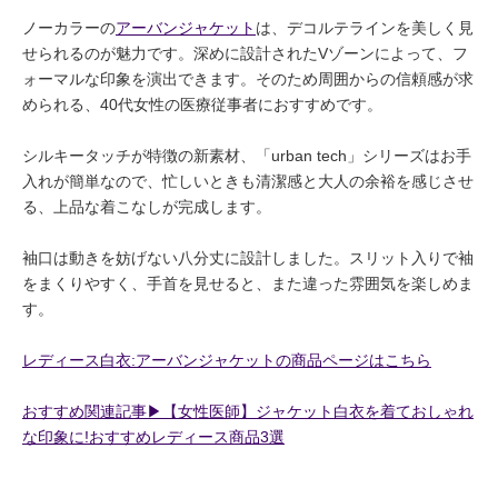
ノーカラーの
アーバンジャケット
は、デコルテラインを美しく見
せられるのが魅力です。深めに設計されたVゾーンによって、フ
ォーマルな印象を演出できます。そのため周囲からの信頼感が求
められる、40代女性の医療従事者におすすめです。
シルキータッチが特徴の新素材、「urban tech」シリーズはお手
入れが簡単なので、忙しいときも清潔感と大人の余裕を感じさせ
る、上品な着こなしが完成します。
袖口は動きを妨げない八分丈に設計しました。スリット入りで袖
をまくりやすく、手首を見せると、また違った雰囲気を楽しめま
す。
レディース白衣:アーバンジャケットの商品ページはこちら
おすすめ関連記事▶︎【女性医師】ジャケット白衣を着ておしゃれ
な印象に!おすすめレディース商品3選