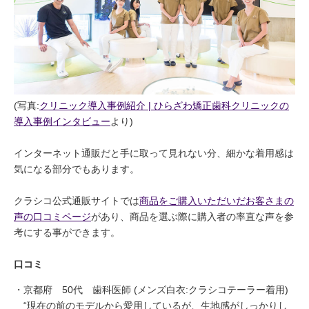
(写真:
クリニック導入事例紹介 | ひらざわ矯正歯科クリニックの
導入事例インタビュー
より)
インターネット通販だと手に取って見れない分、細かな着用感は
気になる部分でもあります。
クラシコ公式通販サイトでは
商品をご購入いただいだお客さまの
声の口コミページ
があり、商品を選ぶ際に購入者の率直な声を参
考にする事ができます。
口コミ
京都府 50代 歯科医師 (メンズ白衣:クラシコテーラー着用)
“現在の前のモデルから愛用しているが、生地感がしっかりし