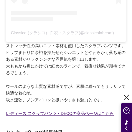
Classico (クラシコ)- 白衣・スクラブ(@classicolabcoat)がシェアした投稿
ストレッチ性の高いニット素材を使用したスクラブパンツです。
ヒップまわりに余裕を持たせたシルエットとやわらかく落ち感の
ある素材がリラクシングな雰囲気を醸し出します。
太ももから裾にかけては細めのラインで、着痩せ効果が期待でき
るでしょう。
ウールのような上質な素材感ですが、素肌に纏ってもサラサラで
快適な着心地。
吸水速乾、ノンアイロンと扱いやすさも魅力的です。
レディース:スクラブパンツ・DECOの商品ページはこちら