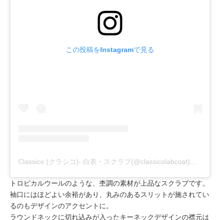
この投稿をInstagramで見る
Classico (クラシコ)- 白衣・スクラブ(@classicolabcoat)がシェアした投稿
トロピカルウールのような、杢調の素材が上品なスクラブです。
袖口にはほどよい余裕があり、丸みのあるスリットが施されてい
るのもデザインのアクセントに。
ラウンドネックに切れ込みが入ったキーネックデザインの襟元は