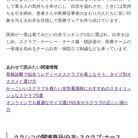
して着る人の気持ちを幸せにし、自信を溢れさせ、ときには気持
ちを引き締め、患者さんや医療従事者のまわりの人たちに良い印
象を与える白衣を目指して医療ウェアを作り続けています。
医師が一度は着てみたい白衣ランキング1位に選ばれ、白衣をは
じめ、スクラブ・ケーシー・ナース服・聴診器や、医療チームの
一体感を高めるチーム白衣・病院ロゴ刺繍なども承っています。
あわせて読みたい関連情報
骨格診断で似合うレディーススクラブを着こなそう。タイプ別オ
ススメと選び方
かっこいいスクラブを着たい女性看護師におすすめのスタイリッ
シュなスクラブ5選
オンラインでも最適なサイズ選び|白衣やスクラブの正しい測り
方
クラシコの関連商品(白衣･スクラブ･ナース