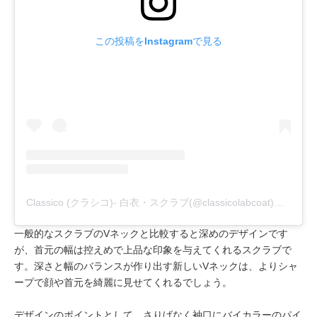
この投稿をInstagramで見る
Classico (クラシコ)- 白衣・スクラブ(@classicolabcoat)がシェアした投稿
一般的なスクラブのVネックと比較すると深めのデザインです
が、首元の幅は控えめで上品な印象を与えてくれるスクラブで
す。深さと幅のバランスが作り出す新しいVネックは、よりシャ
ープで顔や首元を綺麗に見せてくれるでしょう。
デザインのポイントとして、さりげなく袖口にバイカラーのパイ