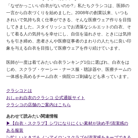
「なぜかっこいい白衣がないのか?」私たちクラシコは、医師の
一言から白衣づくりを始めました。2008年の創業以来、いつも
きれいで気持ち良く仕事ができる、そんな医療ウェア作りを目指
してきました。スタイリッシュでお洒落なシルエットの白衣、そ
して着る人の気持ちを幸せにし、自信を溢れさせ、ときには気持
ちを引き締め、患者さんや医療従事者のまわりの人たちに良い印
象を与える白衣を目指して医療ウェアを作り続けています。
医師が一度は着てみたい白衣ランキング1位に選ばれ、白衣をは
じめ、スクラブ・ケーシー・ナース服・聴診器や、医療チームの
一体感を高めるチーム白衣・病院ロゴ刺繍なども承っています。
クラシコとは
おしゃれ白衣のクラシコ 公式通販サイト
クラシコの店舗のご案内はこちら
あわせて読みたい関連情報
▶︎【白衣・スクラブ】シワになりにくい素材が決め手!清潔感の
ある服装
▷忙しいときでもノンアイロンスクラブが清潔感をキープできる