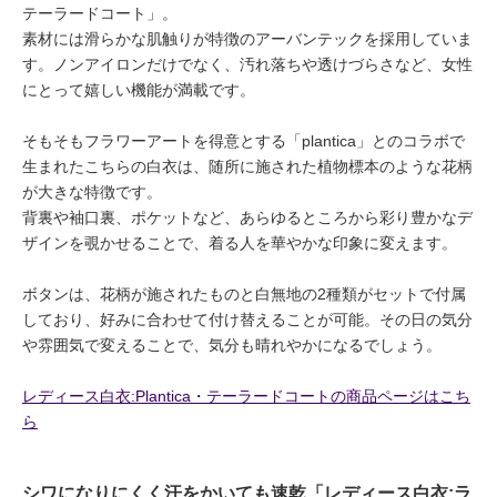
テーラードコート」。
素材には滑らかな肌触りが特徴のアーバンテックを採用していま
す。ノンアイロンだけでなく、汚れ落ちや透けづらさなど、女性
にとって嬉しい機能が満載です。
そもそもフラワーアートを得意とする「plantica」とのコラボで
生まれたこちらの白衣は、随所に施された植物標本のような花柄
が大きな特徴です。
背裏や袖口裏、ポケットなど、あらゆるところから彩り豊かなデ
ザインを覗かせることで、着る人を華やかな印象に変えます。
ボタンは、花柄が施されたものと白無地の2種類がセットで付属
しており、好みに合わせて付け替えることが可能。その日の気分
や雰囲気で変えることで、気分も晴れやかになるでしょう。
レディース白衣:Plantica・テーラードコートの商品ページはこち
ら
シワになりにくく汗をかいても速乾「レディース白衣:ラ