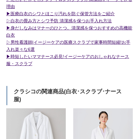
理由
▶︎医療白衣のシワとほこり汚れを防ぐ保管方法をご紹介
▷白衣の畳み方とシワ予防 清潔感を保つお手入れ方法
▶︎身だしなみはマナーのひとつ。清潔感を保つおすすめの高機能
白衣
▷男性看護師|イージーケアの医療スクラブで家事時間短縮!お手
入れ楽々な6選
▶︎時短したいママナース必見!イージーケアのおしゃれなナース
服・スクラブ
クラシコの関連商品(白衣･スクラブ･ナース
服)