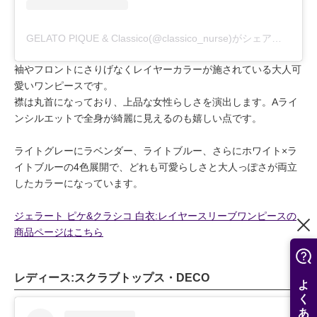
GELATO PIQUE & Classico(@classico_nurse)がシェアした投稿
袖やフロントにさりげなくレイヤーカラーが施されている大人可
愛いワンピースです。
襟は丸首になっており、上品な女性らしさを演出します。Aライ
ンシルエットで全身が綺麗に見えるのも嬉しい点です。
ライトグレーにラベンダー、ライトブルー、さらにホワイト×ラ
イトブルーの4色展開で、どれも可愛らしさと大人っぽさが両立
したカラーになっています。
ジェラート ピケ&クラシコ 白衣:レイヤースリーブワンピースの
商品ページはこちら
レディース:スクラブトップス・DECO