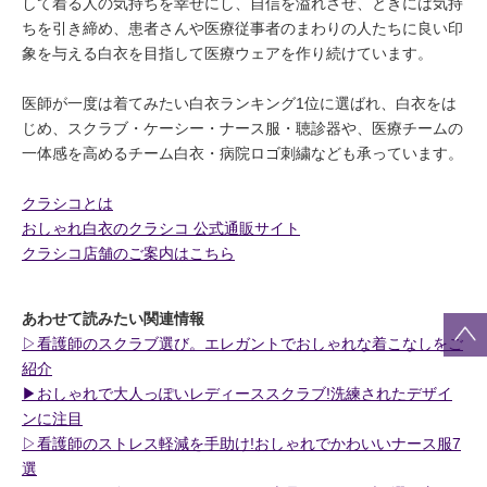
して着る人の気持ちを幸せにし、自信を溢れさせ、ときには気持
ちを引き締め、患者さんや医療従事者のまわりの人たちに良い印
象を与える白衣を目指して医療ウェアを作り続けています。
医師が一度は着てみたい白衣ランキング1位に選ばれ、白衣をは
じめ、スクラブ・ケーシー・ナース服・聴診器や、医療チームの
一体感を高めるチーム白衣・病院ロゴ刺繍なども承っています。
クラシコとは
おしゃれ白衣のクラシコ 公式通販サイト
クラシコ店舗のご案内はこちら
あわせて読みたい関連情報
▷看護師のスクラブ選び。エレガントでおしゃれな着こなしをご
紹介
▶︎おしゃれで大人っぽいレディーススクラブ!洗練されたデザイ
ンに注目
▷看護師のストレス軽減を手助け!おしゃれでかわいいナース服7
選