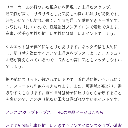
サマーウールの軽やかな風合いを再現した上品なスクラブ。
通気性が高く、サラサラとした気持ちの良い肌触りが特徴です。
汗をかいても肌離れが良く、年間を通して愛用できる一着です。
シワになりにくいので、洗濯後はノンアイロンで着用できます。
家事が苦手な男性や忙しい男性には嬉しいポイントでしょう。
シルエットは全体的にゆとりがあります。ネックの幅を太めに
し、切り替え襟にすることで上品さをプラスしました。カジュア
ル感が抑えられているので、院内との雰囲気ともマッチしやすい
でしょう。
裾の脇にスリットが施されているので、着席時に裾がもたれにく
く、スマートな印象を与えられます。また、可動域が広がり、動
きやすくもなります。歯科医師は椅子に座りながら治療すること
も多いので、このさり気ない工夫は喜ばれやすいポイントです。
メンズ:スクラブトップス・TROの商品ページはこちら
おすすめ関連記事▷忙しいときでもノンアイロンスクラブが清潔