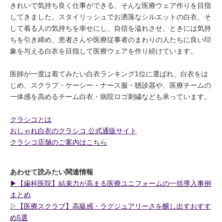
きれいで気持ち良く仕事ができる、そんな医療ウェア作りを目指
してきました。スタイリッシュでお洒落なシルエットの白衣、そ
して着る人の気持ちを幸せにし、自信を溢れさせ、ときには気持
ちを引き締め、患者さんや医療従事者のまわりの人たちに良い印
象を与える白衣を目指して医療ウェアを作り続けています。
医師が一度は着てみたい白衣ランキング1位に選ばれ、白衣をは
じめ、スクラブ・ケーシー・ナース服・聴診器や、医療チームの
一体感を高めるチーム白衣・病院ロゴ刺繍なども承っています。
クラシコとは
おしゃれ白衣のクラシコ 公式通販サイト
クラシコ店舗のご案内はこちら
あわせて読みたい関連情報
▶︎【歯科医院】結束力が高まる医療ユニフォームの一括導入事例
まとめ
▷【医療スクラブ】高級感・ラグジュアリーさを醸し出すおすす
め5選