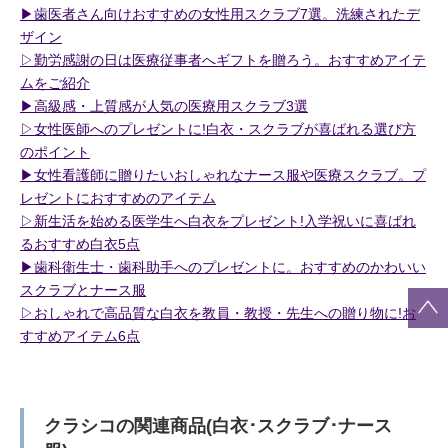
▶︎歯医者さん向けおすすめの女性用スクラブ7選。洗練されたデ
ザイン
▷勤労感謝の日は医療従事者へギフトを贈ろう。おすすめアイテ
ムをご紹介
▶︎高級感・上質感が人気の医療用スクラブ3選
▷女性医師へのプレゼントに!白衣・スクラブが喜ばれる選び方
のポイント
▶︎女性看護師に贈りたいおしゃれなナース服や医療スクラブ。プ
レゼントにおすすめのアイテム
▷新生活を始める医学生へ白衣をプレゼント!入学祝いに喜ばれ
るおすすめ白衣5点
▶︎歯科衛生士・歯科助手へのプレゼントに。おすすめのかわいい
スクラブとナース服
▷おしゃれで高品質な白衣を教員・教授・先生への贈り物に!お
すすめアイテム6点
クラシコの関連商品(白衣･スクラブ･ナース