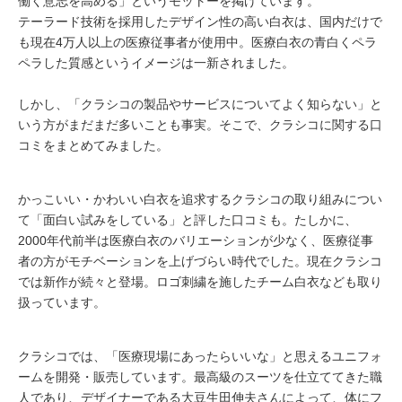
働く意志を高める」というモットーを掲げています。
テーラード技術を採用したデザイン性の高い白衣は、国内だけで
も現在4万人以上の医療従事者が使用中。医療白衣の青白くペラ
ペラした質感というイメージは一新されました。
しかし、「クラシコの製品やサービスについてよく知らない」と
いう方がまだまだ多いことも事実。そこで、クラシコに関する口
コミをまとめてみました。
かっこいい・かわいい白衣を追求するクラシコの取り組みについ
て「面白い試みをしている」と評した口コミも。たしかに、
2000年代前半は医療白衣のバリエーションが少なく、医療従事
者の方がモチベーションを上げづらい時代でした。現在クラシコ
では新作が続々と登場。ロゴ刺繍を施したチーム白衣なども取り
扱っています。
クラシコでは、「医療現場にあったらいいな」と思えるユニフォ
ームを開発・販売しています。最高級のスーツを仕立ててきた職
人であり、デザイナーである大豆生田伸夫さんによって、体にフ