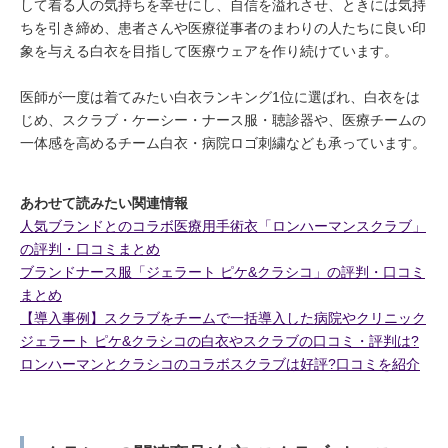
して着る人の気持ちを幸せにし、自信を溢れさせ、ときには気持
ちを引き締め、患者さんや医療従事者のまわりの人たちに良い印
象を与える白衣を目指して医療ウェアを作り続けています。
医師が一度は着てみたい白衣ランキング1位に選ばれ、白衣をは
じめ、スクラブ・ケーシー・ナース服・聴診器や、医療チームの
一体感を高めるチーム白衣・病院ロゴ刺繍なども承っています。
あわせて読みたい関連情報
人気ブランドとのコラボ医療用手術衣「ロンハーマンスクラブ」
の評判・口コミまとめ
ブランドナース服「ジェラート ピケ&クラシコ」の評判・口コミ
まとめ
【導入事例】スクラブをチームで一括導入した病院やクリニック
ジェラート ピケ&クラシコの白衣やスクラブの口コミ・評判は?
ロンハーマンとクラシコのコラボスクラブは好評?口コミを紹介