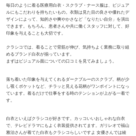
毎日のように着る医療用白衣・スクラブ・ナース服は、ビジュア
ルにもこだわりを持ちたいもの。衣類は見た目の良さや優れたデ
ザインによって、知的さや爽やかさなど「なりたい自分」を演出
できます。もちろん、患者さんや共に働くスタッフに対して、好
印象を与えることも大切です。
クラシコでは、着ることで背筋が伸び、気持ちよく業務に取り組
めるブランド白衣が揃っています。
まずはビジュアル面についての口コミを見てみましょう。
落ち着いた印象を与えてくれるダークブルーのスクラブ。柄が少
し覗くポケットなど、チラッと見える花柄がワンポイントになっ
ています。着るだけで仕事をする時のテンションが上がる一着で
す。
白衣といえばクラシコが好きです。カッコいいおしゃれな白衣
で、テレビドラマにもよく衣装提供されてます。ガリレオで福山
雅治さんが着てた白衣もクラシコらしいですよ 女優さんでは綾