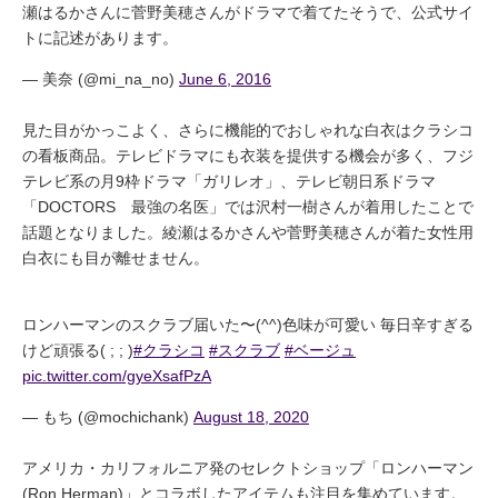
瀬はるかさんに菅野美穂さんがドラマで着てたそうで、公式サイ
トに記述があります。
— 美奈 (@mi_na_no)
June 6, 2016
見た目がかっこよく、さらに機能的でおしゃれな白衣はクラシコ
の看板商品。テレビドラマにも衣装を提供する機会が多く、フジ
テレビ系の月9枠ドラマ「ガリレオ」、テレビ朝日系ドラマ
「DOCTORS 最強の名医」では沢村一樹さんが着用したことで
話題となりました。綾瀬はるかさんや菅野美穂さんが着た女性用
白衣にも目が離せません。
ロンハーマンのスクラブ届いた〜(^^)色味が可愛い 毎日辛すぎる
けど頑張る( ; ; )
#クラシコ
#スクラブ
#ベージュ
pic.twitter.com/gyeXsafPzA
— もち (@mochichank)
August 18, 2020
アメリカ・カリフォルニア発のセレクトショップ「ロンハーマン
(Ron Herman)」とコラボしたアイテムも注目を集めています。