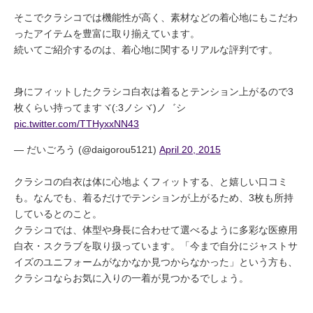
そこでクラシコでは機能性が高く、素材などの着心地にもこだわ
ったアイテムを豊富に取り揃えています。
続いてご紹介するのは、着心地に関するリアルな評判です。
身にフィットしたクラシコ白衣は着るとテンション上がるので3
枚くらい持ってますヾ(:3ノシヾ)ノ゛シ
pic.twitter.com/TTHyxxNN43
— だいごろう (@daigorou5121)
April 20, 2015
クラシコの白衣は体に心地よくフィットする、と嬉しい口コミ
も。なんでも、着るだけでテンションが上がるため、3枚も所持
しているとのこと。
クラシコでは、体型や身長に合わせて選べるように多彩な医療用
白衣・スクラブを取り扱っています。「今まで自分にジャストサ
イズのユニフォームがなかなか見つからなかった」という方も、
クラシコならお気に入りの一着が見つかるでしょう。