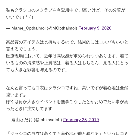
私もクラシコのスクラブを今愛用中です!高いけど、その分質が
いいです( *ˊᵕˋ)
— Mame_Opthalmol (@MOpthalmol)
February 9, 2020
高品質のアイテムは長持ちするので、結果的にはコスパもいいと
言えるでしょう。
医療現場において、近年は高級感が求められつつあります。着て
いるものの清潔感や上質感は、着る人はもちろん、見る人にとっ
ても大きな影響を与えるのです。
なんと言っても白衣はクラシコですね、高いですが着心地は全然
違いますよ
ぼくは何か大きなイベントを無事こなしたとかおめでたい事があ
ったときに注文してます
— 遠山さだお (@tohkasatoh)
February 25, 2019
「クラシコの白衣は高くても着心地が他と異なる」という口コミ