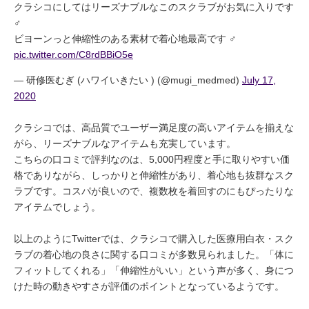
クラシコにしてはリーズナブルなこのスクラブがお気に入りです
♂‍
ビヨーンっと伸縮性のある素材で着心地最高です ‍♂‍
pic.twitter.com/C8rdBBiO5e
— 研修医むぎ (ハワイいきたい ) (@mugi_medmed)
July 17,
2020
クラシコでは、高品質でユーザー満足度の高いアイテムを揃えな
がら、リーズナブルなアイテムも充実しています。
こちらの口コミで評判なのは、5,000円程度と手に取りやすい価
格でありながら、しっかりと伸縮性があり、着心地も抜群なスク
ラブです。コスパが良いので、複数枚を着回すのにもぴったりな
アイテムでしょう。
以上のようにTwitterでは、クラシコで購入した医療用白衣・スク
ラブの着心地の良さに関する口コミが多数見られました。「体に
フィットしてくれる」「伸縮性がいい」という声が多く、身につ
けた時の動きやすさが評価のポイントとなっているようです。