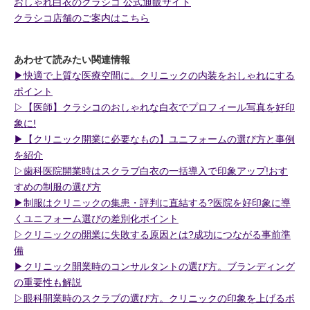
おしゃれ白衣のクラシコ 公式通販サイト
クラシコ店舗のご案内はこちら
あわせて読みたい関連情報
▶︎快適で上質な医療空間に。クリニックの内装をおしゃれにする
ポイント
▷【医師】クラシコのおしゃれな白衣でプロフィール写真を好印
象に!
▶︎【クリニック開業に必要なもの】ユニフォームの選び方と事例
を紹介
▷歯科医院開業時はスクラブ白衣の一括導入で印象アップ!おす
すめの制服の選び方
▶︎制服はクリニックの集患・評判に直結する?医院を好印象に導
くユニフォーム選びの差別化ポイント
▷クリニックの開業に失敗する原因とは?成功につながる事前準
備
▶︎クリニック開業時のコンサルタントの選び方。ブランディング
の重要性も解説
▷眼科開業時のスクラブの選び方。クリニックの印象を上げるポ