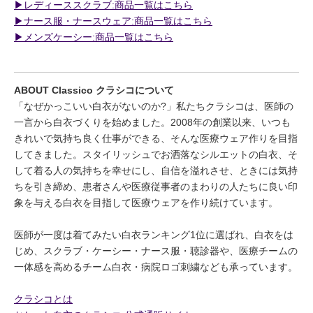
▶︎レディーススクラブ:商品一覧はこちら
▶︎ナース服・ナースウェア:商品一覧はこちら
▶︎メンズケーシー:商品一覧はこちら
ABOUT Classico クラシコについて
「なぜかっこいい白衣がないのか?」私たちクラシコは、医師の
一言から白衣づくりを始めました。2008年の創業以来、いつも
きれいで気持ち良く仕事ができる、そんな医療ウェア作りを目指
してきました。スタイリッシュでお洒落なシルエットの白衣、そ
して着る人の気持ちを幸せにし、自信を溢れさせ、ときには気持
ちを引き締め、患者さんや医療従事者のまわりの人たちに良い印
象を与える白衣を目指して医療ウェアを作り続けています。
医師が一度は着てみたい白衣ランキング1位に選ばれ、白衣をは
じめ、スクラブ・ケーシー・ナース服・聴診器や、医療チームの
一体感を高めるチーム白衣・病院ロゴ刺繍なども承っています。
クラシコとは