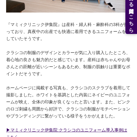
よくある質問はこちら
『マミィクリニック伊集院』は産科・婦人科・麻酔科の3科が揃
っており、真夜中の出産でも快適に着用できるユニフォームを探
していたそうです。
クラシコの制服のデザインとカラーが気に入り購入したところ、
着心地の良さも魅力的だと感じています。産科は赤ちゃんやお母
さんとの距離が近いシーンもあるため、制服の肌触りは重要なポ
イントだそうです。
ホームページに掲載する写真も、クラシコのスクラブを着用して
撮影しました。ホワイトを基調とした内装にネイビーのユニフォ
ームが映え、全体の印象が良くなったと言います。また、ピンク
のロゴ刺繍も周囲から好評で、クラシコの制服がモチベーション
やブランディングに繋がっている様子をうかがえました。
▶︎マミィクリニック伊集院:クラシコのユニフォーム導入事例は