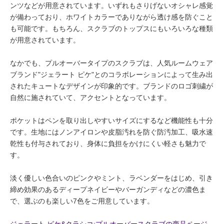
ンツなどが用意されています。いずれもさりげないオシャレ感覚
が備わっており、ホワイトカラーでありながら透け感を防ぐこと
も可能です。もちろん、スクラブのトップスにもいろいろな種類
が用意されています。
なかでも、プルオーバータイプのスクラブは、人気ルームウェア
ブランド"ジェラート ピケ"とのコラボレーションによって生み出
されたキュートなデザインが印象的です。ブランドのロゴ刺繍が
自然に施されていて、アクセントとなっています。
ポケットはペンを取り出しやすいサイズにするなど機能性も十分
です。生地にはノンアイロンや皮脂汚れを防ぐ防汚加工、吸水速
乾性も付与されており、身体に負担をかけにくい軽さも魅力で
す。
淡く優しい色合いのピンクやミント、ラベンダーをはじめ、引き
締め効果のあるディープネイビーやバーガンディなどの濃色ま
で、選ぶのも楽しい7色をご用意しています。
ジェラート ピケ&クラシコ:プルオーバースクラブの商品ページ