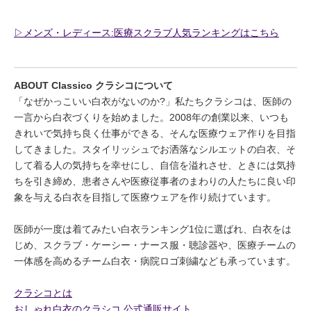
▷メンズ・レディース:医療スクラブ人気ランキングはこちら
ABOUT Classico クラシコについて
「なぜかっこいい白衣がないのか?」私たちクラシコは、医師の
一言から白衣づくりを始めました。2008年の創業以来、いつも
きれいで気持ち良く仕事ができる、そんな医療ウェア作りを目指
してきました。スタイリッシュでお洒落なシルエットの白衣、そ
して着る人の気持ちを幸せにし、自信を溢れさせ、ときには気持
ちを引き締め、患者さんや医療従事者のまわりの人たちに良い印
象を与える白衣を目指して医療ウェアを作り続けています。
医師が一度は着てみたい白衣ランキング1位に選ばれ、白衣をは
じめ、スクラブ・ケーシー・ナース服・聴診器や、医療チームの
一体感を高めるチーム白衣・病院ロゴ刺繍なども承っています。
クラシコとは
おしゃれ白衣のクラシコ 公式通販サイト