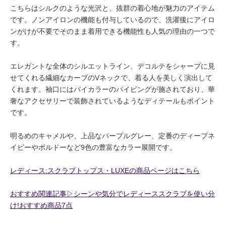
こちらはシルクのような光沢と、抜群の着心地が魅力のアイテム
です。ノンアイロンの機能も付与しているので、洗濯後にアイロ
ンがけが不要でそのまま着用できる機能性も人気の理由の一つで
す。
エレガントな全体のシルエットライン、デコルテをシャープに見
せてくれる繊細なカーブのVネックで、着る人を美しく演出して
くれます。袖口にはバイカラーのパイピングが施されており、華
奢なアクセサリーで装飾されているようなディテールもポイント
です。
明るめのキャメルや、上品なパープルグレー、定番のディープネ
イビーやボルドーなど9色の豊富なカラー展開です。
レディース:スクラブトップス・LUXEの商品ページはこちら
おすすめ関連記事▷シーンや気分でレディーススクラブを使い分
け!おすすめ商品7点