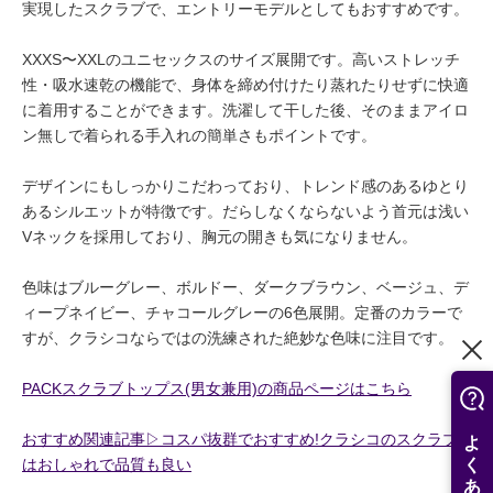
実現したスクラブで、エントリーモデルとしてもおすすめです。
XXXS〜XXLのユニセックスのサイズ展開です。高いストレッチ
性・吸水速乾の機能で、身体を締め付けたり蒸れたりせずに快適
に着用することができます。洗濯して干した後、そのままアイロ
ン無しで着られる手入れの簡単さもポイントです。
デザインにもしっかりこだわっており、トレンド感のあるゆとり
あるシルエットが特徴です。だらしなくならないよう首元は浅い
Vネックを採用しており、胸元の開きも気になりません。
色味はブルーグレー、ボルドー、ダークブラウン、ベージュ、デ
ィープネイビー、チャコールグレーの6色展開。定番のカラーで
すが、クラシコならではの洗練された絶妙な色味に注目です。
PACKスクラブトップス(男女兼用)の商品ページはこちら
おすすめ関連記事▷コスパ抜群でおすすめ!クラシコのスクラブ
はおしゃれで品質も良い