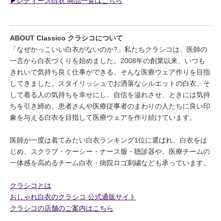
▶︎レディース白衣:商品一覧はこちら
ABOUT Classico クラシコについて
「なぜかっこいい白衣がないのか?」私たちクラシコは、医師の
一言から白衣づくりを始めました。2008年の創業以来、いつも
きれいで気持ち良く仕事ができる、そんな医療ウェア作りを目指
してきました。スタイリッシュでお洒落なシルエットの白衣、そ
して着る人の気持ちを幸せにし、自信を溢れさせ、ときには気持
ちを引き締め、患者さんや医療従事者のまわりの人たちに良い印
象を与える白衣を目指して医療ウェアを作り続けています。
医師が一度は着てみたい白衣ランキング1位に選ばれ、白衣をは
じめ、スクラブ・ケーシー・ナース服・聴診器や、医療チームの
一体感を高めるチーム白衣・病院ロゴ刺繍なども承っています。
クラシコとは
おしゃれ白衣のクラシコ 公式通販サイト
クラシコの店舗のご案内はこちら