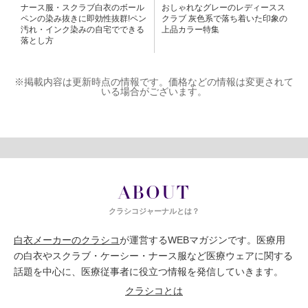
ナース服・スクラブ白衣のボール
おしゃれなグレーのレディースス
ペンの染み抜きに即効性抜群!ペン
クラブ 灰色系で落ち着いた印象の
汚れ・インク染みの自宅でできる
上品カラー特集
落とし方
※掲載内容は更新時点の情報です。価格などの情報は変更されて
いる場合がございます。
ABOUT
クラシコジャーナルとは？
白衣メーカーのクラシコ
が運営するWEBマガジンです。医療用
の白衣やスクラブ・ケーシー・ナース服など医療ウェアに関する
話題を中心に、医療従事者に役立つ情報を発信していきます。
クラシコとは