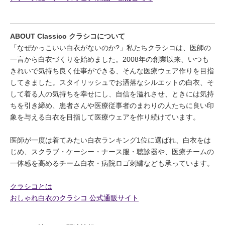
ABOUT Classico クラシコについて
「なぜかっこいい白衣がないのか?」私たちクラシコは、医師の
一言から白衣づくりを始めました。2008年の創業以来、いつも
きれいで気持ち良く仕事ができる、そんな医療ウェア作りを目指
してきました。スタイリッシュでお洒落なシルエットの白衣、そ
して着る人の気持ちを幸せにし、自信を溢れさせ、ときには気持
ちを引き締め、患者さんや医療従事者のまわりの人たちに良い印
象を与える白衣を目指して医療ウェアを作り続けています。
医師が一度は着てみたい白衣ランキング1位に選ばれ、白衣をは
じめ、スクラブ・ケーシー・ナース服・聴診器や、医療チームの
一体感を高めるチーム白衣・病院ロゴ刺繍なども承っています。
クラシコとは
おしゃれ白衣のクラシコ 公式通販サイト