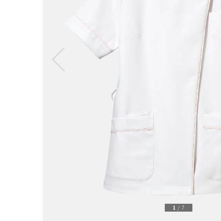
1
/
7