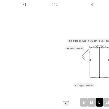
71
112
41
Sleeve len
Shoulder width
39cm
Width
50cm
Length
70cm
S
M
L
L