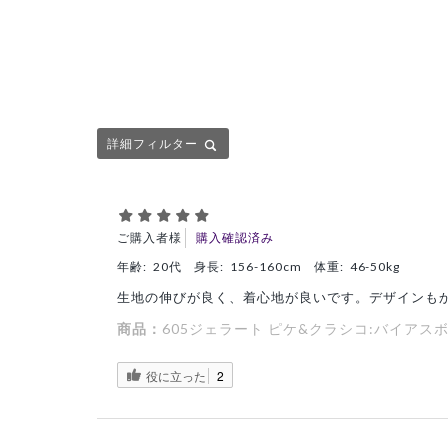
詳細フィルター
ご購入者様
購入確認済み
年齢:
20代
身長:
156-160cm
体重:
46-50kg
生地の伸びが良く、着心地が良いです。デザインも
商品：
605ジェラート ピケ&クラシコ:バイアス
役に立った
2