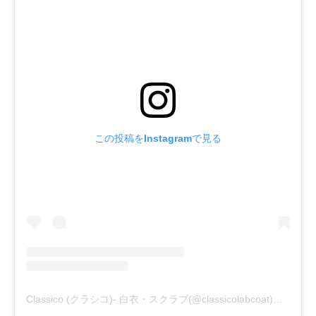
この投稿をInstagramで見る
Classico (クラシコ)- 白衣・スクラブ(@classicolabcoat)がシェアした投稿