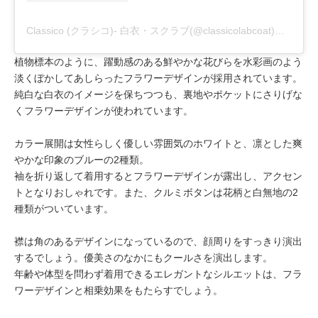
Classico (クラシコ)- 白衣・スクラブ(@classicolabcoat)がシェアした投稿
植物標本のように、躍動感のある鮮やかな花びらを水彩画のよう
淡くぼかしてあしらったフラワーデザインが採用されています。
純白な白衣のイメージを保ちつつも、裏地やポケットにさりげな
くフラワーデザインが使われています。
カラー展開は女性らしく優しい雰囲気のホワイトと、凛とした爽
やかな印象のブルーの2種類。
袖を折り返して着用するとフラワーデザインが露出し、アクセン
トとなりおしゃれです。また、クルミボタンは花柄と白無地の2
種類がついています。
襟は角のあるデザインになっているので、顔周りをすっきり演出
するでしょう。優美さのなかにもクールさを演出します。
年齢や体型を問わず着用できるエレガントなシルエットは、フラ
ワーデザインと相乗効果をもたらすでしょう。