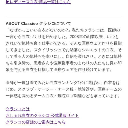
▶︎レディース白衣:商品一覧はこちら
ABOUT Classico クラシコについて
「なぜかっこいい白衣がないのか?」私たちクラシコは、医師の
一言から白衣づくりを始めました。2008年の創業以来、いつも
きれいで気持ち良く仕事ができる、そんな医療ウェア作りを目指
してきました。スタイリッシュでお洒落なシルエットの白衣、そ
して着る人の気持ちを幸せにし、自信を溢れさせ、ときには気持
ちを引き締め、患者さんや医療従事者のまわりの人たちに良い印
象を与える白衣を目指して医療ウェアを作り続けています。
医師が一度は着てみたい白衣ランキング1位に選ばれ、白衣をは
じめ、スクラブ・ケーシー・ナース服・聴診器や、医療チームの
一体感を高めるチーム白衣・病院ロゴ刺繍なども承っています。
クラシコとは
おしゃれ白衣のクラシコ 公式通販サイト
クラシコの店舗のご案内はこちら