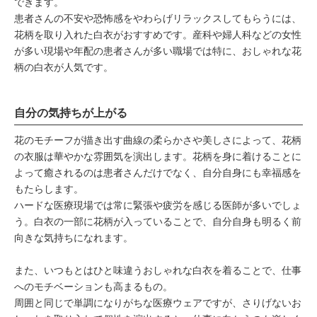
できます。
患者さんの不安や恐怖感をやわらげリラックスしてもらうには、
花柄を取り入れた白衣がおすすめです。産科や婦人科などの女性
が多い現場や年配の患者さんが多い職場では特に、おしゃれな花
柄の白衣が人気です。
自分の気持ちが上がる
花のモチーフが描き出す曲線の柔らかさや美しさによって、花柄
の衣服は華やかな雰囲気を演出します。花柄を身に着けることに
よって癒されるのは患者さんだけでなく、自分自身にも幸福感を
もたらします。
ハードな医療現場では常に緊張や疲労を感じる医師が多いでしょ
う。白衣の一部に花柄が入っていることで、自分自身も明るく前
向きな気持ちになれます。
また、いつもとはひと味違うおしゃれな白衣を着ることで、仕事
へのモチベーションも高まるもの。
周囲と同じで単調になりがちな医療ウェアですが、さりげないお