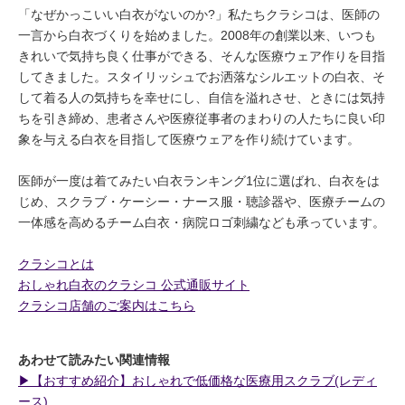
「なぜかっこいい白衣がないのか?」私たちクラシコは、医師の
一言から白衣づくりを始めました。2008年の創業以来、いつも
きれいで気持ち良く仕事ができる、そんな医療ウェア作りを目指
してきました。スタイリッシュでお洒落なシルエットの白衣、そ
して着る人の気持ちを幸せにし、自信を溢れさせ、ときには気持
ちを引き締め、患者さんや医療従事者のまわりの人たちに良い印
象を与える白衣を目指して医療ウェアを作り続けています。
医師が一度は着てみたい白衣ランキング1位に選ばれ、白衣をは
じめ、スクラブ・ケーシー・ナース服・聴診器や、医療チームの
一体感を高めるチーム白衣・病院ロゴ刺繍なども承っています。
クラシコとは
おしゃれ白衣のクラシコ 公式通販サイト
クラシコ店舗のご案内はこちら
あわせて読みたい関連情報
▶︎【おすすめ紹介】おしゃれで低価格な医療用スクラブ(レディ
ース)