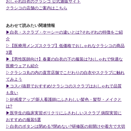
おしゃれ白衣のクラシコ 公式通販サイト
クラシコの店舗のご案内はこちら
あわせて読みたい関連情報
▶︎白衣・スクラブ・ケーシーの違いとは?それぞれの特徴をご紹
介
▷【医療用メンズスクラブ】低価格でおしゃれなクラシコの商品
3選
▶︎【男性医師向け】春夏の白衣の下の服装は?おしゃれで快適な
医療ウェアも紹介
▷クラシコ丸の内の直営店舗でこだわりの白衣やスクラブに触れ
てみよう
▶︎コスパ抜群でおすすめ!クラシコのスクラブはおしゃれで品質
も良い
▷好感度アップ!新人看護師にふさわしい髪色・髪型・メイクと
は?
▶︎医学生の臨床実習ポリクリにふさわしいスクラブ 病院実習に
おすすめの服装5選
▷白衣のボタンは閉める?閉めない?研修医の前開けや着方で大切