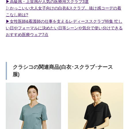
▶︎高級感・上質感が人気の医療用スクラブ3選
▷かっこいい大人女子向けの白衣&スクラブ。抜け感コーデの着
こなし術は?
▶︎女性医師&看護師の仕事を支えるレディーススクラブ特集 忙し
い日やフォーマルに決めたい日等シーンや気分で使い分けできる
おすすめ医療ウェア7点
クラシコの関連商品(白衣･スクラブ･ナース
服)