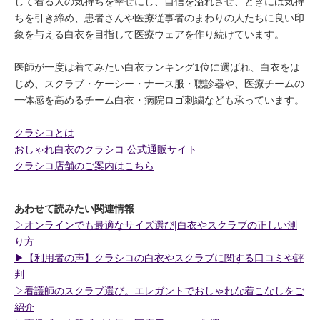
して着る人の気持ちを幸せにし、自信を溢れさせ、ときには気持
ちを引き締め、患者さんや医療従事者のまわりの人たちに良い印
象を与える白衣を目指して医療ウェアを作り続けています。
医師が一度は着てみたい白衣ランキング1位に選ばれ、白衣をは
じめ、スクラブ・ケーシー・ナース服・聴診器や、医療チームの
一体感を高めるチーム白衣・病院ロゴ刺繍なども承っています。
クラシコとは
おしゃれ白衣のクラシコ 公式通販サイト
クラシコ店舗のご案内はこちら
あわせて読みたい関連情報
▷オンラインでも最適なサイズ選び|白衣やスクラブの正しい測
り方
▶︎【利用者の声】クラシコの白衣やスクラブに関する口コミや評
判
▷看護師のスクラブ選び。エレガントでおしゃれな着こなしをご
紹介