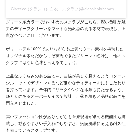
Classico (クラシコ)- 白衣・スクラブ(@classicolabcoat)がシェアした投稿
グリーン系カラーでおすすめのスクラブがこちら。深い色味が魅
力のディープグリーンをマットな光沢感のある素材で表現し、上
質な色合いに仕上げています。
ポリエステル100%でありながらも上質なウール素材を再現した
オリジナル素材だからこそ実現できたグリーンの色味は、他のス
クラブにはない色味と言えるでしょう。
上品なふくらみのある生地を、曲線が美しく見えるようコクーン
シルエットでデザインするなど細かなディティールにもこだわり
を持っています。全体的にリラクシングな印象も持たせるよう、
ゆとりのあるオーバーサイズで設計し、落ち着きと品格の高さを
両立させました。
高いファッション性がありながらも医療現場が求める機能性も搭
載し、動きやすさや手入れのしやすさ、病院洗濯に耐える耐久性
も備えているスクラブです。