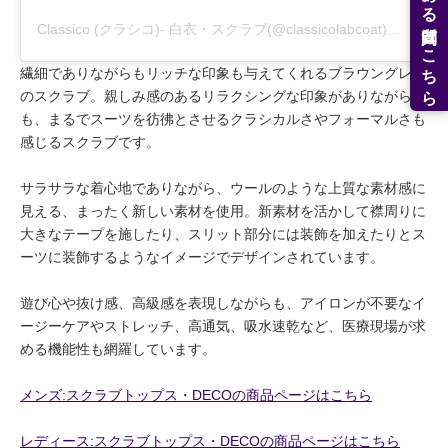
よくある質問はこちら
Classico (クラシコ)- 白衣・スクラブ(@classicolabcoat)がシェアした投稿
繊細でありながらもリッチな印象も与えてくれるブラウングレー
のスクラブ。親しみ感のあるリラクシングな印象がありながら
も、まるでスーツを彷彿とさせるクラシカルさやフォーマルさも
感じるスクラブです。
サラサラな着心地でありながら、ウールのような上質な素材感に
見える、まったく新しい素材を使用。新素材を活かして襟周りに
大きなテープを施したり、スリット部分には装飾を加えたりとス
ーツに装飾するようなイメージでデザインされています。
遊び心や抜け感、高級感を表現しながらも、アイロンが不要なイ
ージーケアやストレッチ、高通気、吸水速乾など、医療現場が求
める機能性も網羅しています。
メンズ:スクラブトップス・DECOの商品ページはこちら
レディース:スクラブトップス・DECOの商品ページはこちら