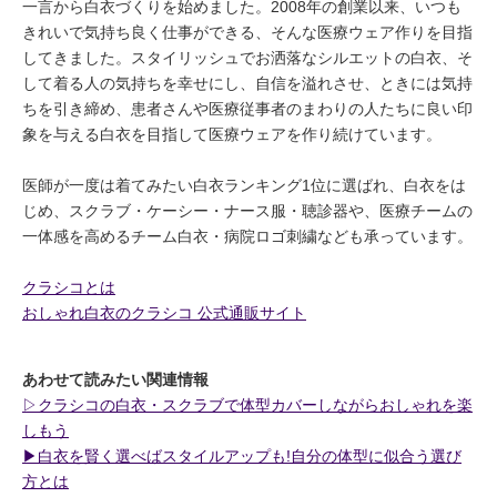
一言から白衣づくりを始めました。2008年の創業以来、いつも
きれいで気持ち良く仕事ができる、そんな医療ウェア作りを目指
してきました。スタイリッシュでお洒落なシルエットの白衣、そ
して着る人の気持ちを幸せにし、自信を溢れさせ、ときには気持
ちを引き締め、患者さんや医療従事者のまわりの人たちに良い印
象を与える白衣を目指して医療ウェアを作り続けています。
医師が一度は着てみたい白衣ランキング1位に選ばれ、白衣をは
じめ、スクラブ・ケーシー・ナース服・聴診器や、医療チームの
一体感を高めるチーム白衣・病院ロゴ刺繍なども承っています。
クラシコとは
おしゃれ白衣のクラシコ 公式通販サイト
あわせて読みたい関連情報
▷クラシコの白衣・スクラブで体型カバーしながらおしゃれを楽
しもう
▶︎白衣を賢く選べばスタイルアップも!自分の体型に似合う選び
方とは