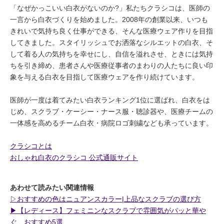
「なぜかっこいい白衣がないのか?」私たちクラシコは、医師の
一言から白衣づくりを始めました。2008年の創業以来、いつも
きれいで気持ち良く仕事ができる、そんな医療ウェア作りを目指
してきました。スタイリッシュでお洒落なシルエットの白衣、そ
して着る人の気持ちを幸せにし、自信を溢れさせ、ときには気持
ちを引き締め、患者さんや医療従事者のまわりの人たちに良い印
象を与える白衣を目指して医療ウェアを作り続けています。
医師が一度は着てみたい白衣ランキング1位に選ばれ、白衣をは
じめ、スクラブ・ケーシー・ナース服・聴診器や、医療チームの
一体感を高めるチーム白衣・病院ロゴ刺繍なども承っています。
クラシコとは
おしゃれ白衣のクラシコ 公式通販サイト
あわせて読みたい関連情報
▷おすすめの色はニュアンスカラー|上品なスクラブの選び方
▶︎【レディース】フェミニンなスクラブで雰囲気がパッと華や
ぐ、おすすめ5選