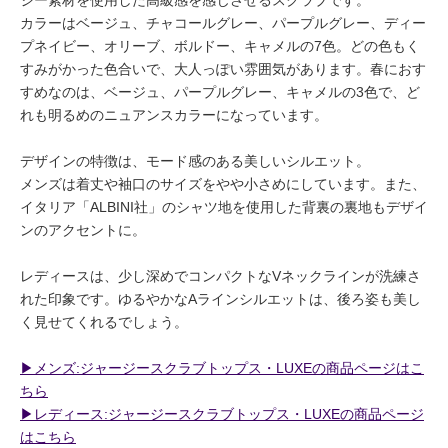
ジー素材を使用した高級感を感じさせるスクラブです。
カラーはベージュ、チャコールグレー、パープルグレー、ディー
プネイビー、オリーブ、ボルドー、キャメルの7色。どの色もく
すみがかった色合いで、大人っぽい雰囲気があります。春におす
すめなのは、ベージュ、パープルグレー、キャメルの3色で、ど
れも明るめのニュアンスカラーになっています。
デザインの特徴は、モード感のある美しいシルエット。
メンズは着丈や袖口のサイズをやや小さめにしています。また、
イタリア「ALBINI社」のシャツ地を使用した背裏の裏地もデザイ
ンのアクセントに。
レディースは、少し深めでコンパクトなVネックラインが洗練さ
れた印象です。ゆるやかなAラインシルエットは、後ろ姿も美し
く見せてくれるでしょう。
▶︎メンズ:ジャージースクラブトップス・LUXEの商品ページはこ
ちら
▶︎レディース:ジャージースクラブトップス・LUXEの商品ページ
はこちら