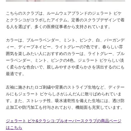
こちらのスクラブは、ルームウェアブランドのジェラート ピケ
とクラシコがコラボしたアイテム。定番のスクラブデザインで着
る人を選ばず、多くの医療従事者から支持されています。
カラーは、ブルーラベンダー、ミント、ピンク、白、バーガンデ
ィー、ディープネイビー、ライトグレーの7色です。春らしい雰
囲気を楽しみたい人におすすめのカラーは、ライトグレー、ブル
ーラベンダー、ミント、ピンクの4色。ジェラート ピケらしい淡
く柔らかな色合いで、親しみやすさや柔らかさを演出するのにも
最適です。
左袖に施されたロゴ刺繍や背裏のストライプ生地など、ディテー
ルにもジェラート ピケらしさがふんだんに散りばめられていま
す。また、ストレッチ性、吸水速乾性を備えた生地には、透け防
止加工や防汚加工も付与されており、機能面も充実しています。
ジェラート ピケ&クラシコ:プルオーバースクラブの商品ページ
はこちら