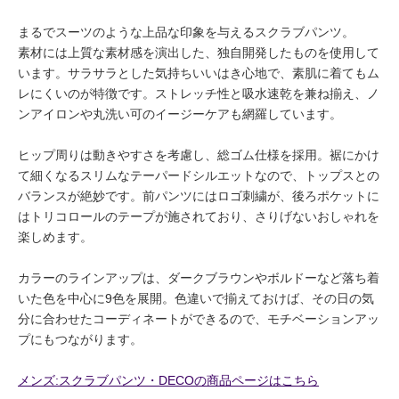
まるでスーツのような上品な印象を与えるスクラブパンツ。
素材には上質な素材感を演出した、独自開発したものを使用して
います。サラサラとした気持ちいいはき心地で、素肌に着てもム
レにくいのが特徴です。ストレッチ性と吸水速乾を兼ね揃え、ノ
ンアイロンや丸洗い可のイージーケアも網羅しています。
ヒップ周りは動きやすさを考慮し、総ゴム仕様を採用。裾にかけ
て細くなるスリムなテーパードシルエットなので、トップスとの
バランスが絶妙です。前パンツにはロゴ刺繍が、後ろポケットに
はトリコロールのテープが施されており、さりげないおしゃれを
楽しめます。
カラーのラインアップは、ダークブラウンやボルドーなど落ち着
いた色を中心に9色を展開。色違いで揃えておけば、その日の気
分に合わせたコーディネートができるので、モチベーションアッ
プにもつながります。
メンズ:スクラブパンツ・DECOの商品ページはこちら