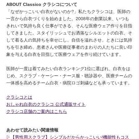
ABOUT Classico クラシコについて
「なぜかっこいい白衣がないのか?」私たちクラシコは、医師の
一言から白衣づくりを始めました。2008年の創業以来、いつも
きれいで気持ち良く仕事ができる、そんな医療ウェア作りを目指
してきました。スタイリッシュでお洒落なシルエットの白衣、そ
して着る人の気持ちを幸せにし、自信を溢れさせ、ときには気持
ちを引き締め、患者さんや医療従事者のまわりの人たちに良い印
象を与える白衣を目指して医療ウェアを作り続けています。
医師が一度は着てみたい白衣ランキング1位に選ばれ、白衣をは
じめ、スクラブ・ケーシー・ナース服・聴診器や、医療チームの
一体感を高めるチーム白衣・病院ロゴ刺繍なども承っています。
クラシコとは
おしゃれ白衣のクラシコ 公式通販サイト
クラシコ店舗のご案内はこちら
あわせて読みたい関連情報
▷【男性用スクラブ】シンプルだからかっこいい!機能性もコス