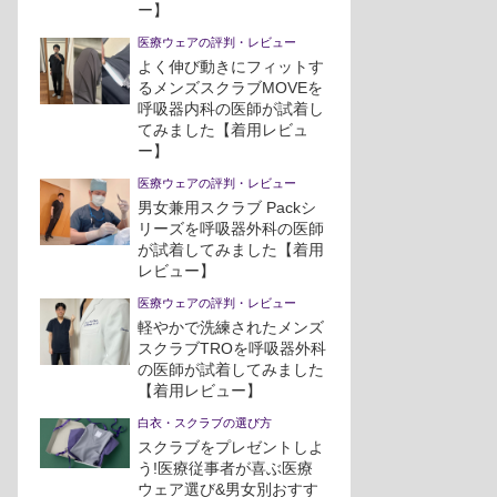
ー】
医療ウェアの評判・レビュー
よく伸び動きにフィットす
るメンズスクラブMOVEを
呼吸器内科の医師が試着し
てみました【着用レビュ
ー】
医療ウェアの評判・レビュー
男女兼用スクラブ Packシ
リーズを呼吸器外科の医師
が試着してみました【着用
レビュー】
医療ウェアの評判・レビュー
軽やかで洗練されたメンズ
スクラブTROを呼吸器外科
の医師が試着してみました
【着用レビュー】
白衣・スクラブの選び方
スクラブをプレゼントしよ
う!医療従事者が喜ぶ医療
ウェア選び&男女別おすす