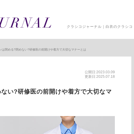
クラシコジャーナル｜白衣のクラシコ 
ンは閉める?閉めない?研修医の前開けや着方で大切なマナーとは
公開日:2023.03.09
更新日:2025.07.18
めない?研修医の前開けや着方で大切なマ