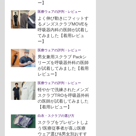
ー】
医療ウェアの評判・レビュー
よく伸び動きにフィットす
るメンズスクラブMOVEを
呼吸器内科の医師が試着し
てみました【着用レビュ
ー】
医療ウェアの評判・レビュー
男女兼用スクラブ Packシ
リーズを呼吸器外科の医師
が試着してみました【着用
レビュー】
医療ウェアの評判・レビュー
軽やかで洗練されたメンズ
スクラブTROを呼吸器外科
の医師が試着してみました
【着用レビュー】
白衣・スクラブの選び方
スクラブをプレゼントしよ
う!医療従事者が喜ぶ医療
ウェア選び&男女別おすす