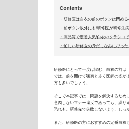
Contents
研修医は白衣の前のボタンは閉める
前ボタン以外にも!研修医が研修先
高品質で定番人気!白衣のクラシコ
忙しい研修医の身だしなみにぴった
研修医にとって一度は悩む、白衣の前は
では、前を開けて颯爽と歩く医師の姿が
方も多いでしょう。
そこで本記事では、問題を解決するため
意図しないマナー違反であっても、繰り
恐れも。研修先で失敗しないよう、しっ
また、研修医の方におすすめの定番白衣