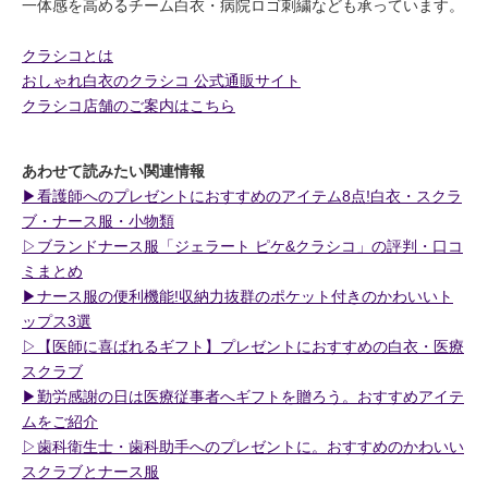
一体感を高めるチーム白衣・病院ロゴ刺繍なども承っています。
クラシコとは
おしゃれ白衣のクラシコ 公式通販サイト
クラシコ店舗のご案内はこちら
あわせて読みたい関連情報
▶︎看護師へのプレゼントにおすすめのアイテム8点!白衣・スクラ
ブ・ナース服・小物類
▷ブランドナース服「ジェラート ピケ&クラシコ」の評判・口コ
ミまとめ
▶︎ナース服の便利機能!収納力抜群のポケット付きのかわいいト
ップス3選
▷【医師に喜ばれるギフト】プレゼントにおすすめの白衣・医療
スクラブ
▶︎勤労感謝の日は医療従事者へギフトを贈ろう。おすすめアイテ
ムをご紹介
▷歯科衛生士・歯科助手へのプレゼントに。おすすめのかわいい
スクラブとナース服