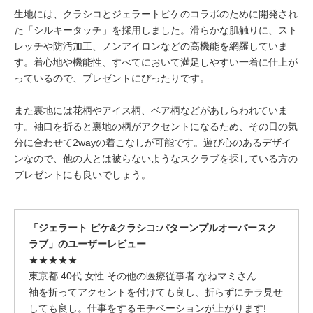
生地には、クラシコとジェラートピケのコラボのために開発され
た「シルキータッチ」を採用しました。滑らかな肌触りに、スト
レッチや防汚加工、ノンアイロンなどの高機能を網羅していま
す。着心地や機能性、すべてにおいて満足しやすい一着に仕上が
っているので、プレゼントにぴったりです。
また裏地には花柄やアイス柄、ベア柄などがあしらわれていま
す。袖口を折ると裏地の柄がアクセントになるため、その日の気
分に合わせて2wayの着こなしが可能です。遊び心のあるデザイ
ンなので、他の人とは被らないようなスクラブを探している方の
プレゼントにも良いでしょう。
「ジェラート ピケ&クラシコ:パターンプルオーバースク
ラブ」のユーザーレビュー
★★★★★
東京都 40代 女性 その他の医療従事者 なねマミさん
袖を折ってアクセントを付けても良し、折らずにチラ見せ
しても良し。仕事をするモチベーションが上がります!