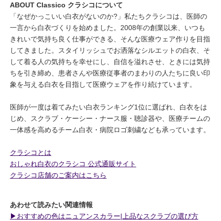
ABOUT Classico クラシコについて
「なぜかっこいい白衣がないのか?」私たちクラシコは、医師の
一言から白衣づくりを始めました。2008年の創業以来、いつも
きれいで気持ち良く仕事ができる、そんな医療ウェア作りを目指
してきました。スタイリッシュでお洒落なシルエットの白衣、そ
して着る人の気持ちを幸せにし、自信を溢れさせ、ときには気持
ちを引き締め、患者さんや医療従事者のまわりの人たちに良い印
象を与える白衣を目指して医療ウェアを作り続けています。
医師が一度は着てみたい白衣ランキング1位に選ばれ、白衣をは
じめ、スクラブ・ケーシー・ナース服・聴診器や、医療チームの
一体感を高めるチーム白衣・病院ロゴ刺繍なども承っています。
クラシコとは
おしゃれ白衣のクラシコ 公式通販サイト
クラシコ店舗のご案内はこちら
あわせて読みたい関連情報
▶︎おすすめの色はニュアンスカラー|上品なスクラブの選び方