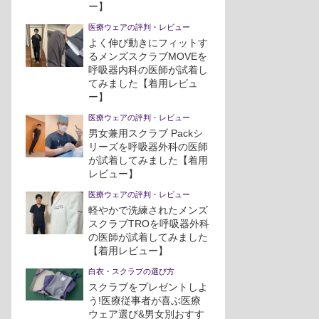
ー】
医療ウェアの評判・レビュー
よく伸び動きにフィットす
るメンズスクラブMOVEを
呼吸器内科の医師が試着し
てみました【着用レビュ
ー】
医療ウェアの評判・レビュー
男女兼用スクラブ Packシ
リーズを呼吸器外科の医師
が試着してみました【着用
レビュー】
医療ウェアの評判・レビュー
軽やかで洗練されたメンズ
スクラブTROを呼吸器外科
の医師が試着してみました
【着用レビュー】
白衣・スクラブの選び方
スクラブをプレゼントしよ
う!医療従事者が喜ぶ医療
ウェア選び&男女別おすす