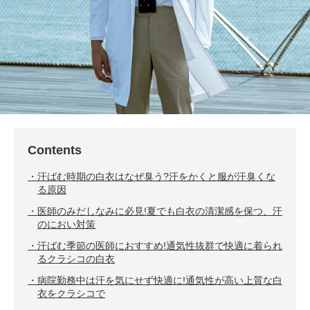
Contents
汗ばむ時期の白衣はなぜ臭う?汗をかくと服が汗臭くな
る原因
医師のみだしなみに必見!夏でも白衣の清潔感を保つ、汗
のにおい対策
汗ばむ季節の医師におすすめ!通気性抜群で快適に着られ
るクラシコの白衣
病院勤務中は汗を気にせず快適に!通気性が高い上質な白
衣をクラシコで