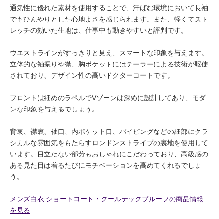
通気性に優れた素材を使用することで、汗ばむ環境において長袖
でもひんやりとした心地よさを感じられます。また、軽くてスト
レッチの効いた生地は、仕事中も動きやすいと評判です。
ウエストラインがすっきりと見え、スマートな印象を与えます。
立体的な袖振りや襟、胸ポケットにはテーラーによる技術が駆使
されており、デザイン性の高いドクターコートです。
フロントは細めのラペルでVゾーンは深めに設計してあり、モダ
ンな印象を与えるでしょう。
背裏、襟裏、袖口、内ポケット口、パイピングなどの細部にクラ
シカルな雰囲気をもたらすロンドンストライプの裏地を使用して
います。目立たない部分もおしゃれにこだわっており、高級感の
ある見た目は着るたびにモチベーションを高めてくれるでしょ
う。
メンズ白衣:ショートコート・クールテックプルーフの商品情報
を見る