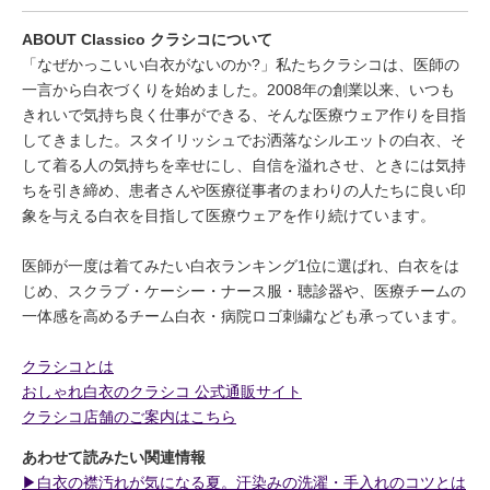
ABOUT Classico クラシコについて
「なぜかっこいい白衣がないのか?」私たちクラシコは、医師の
一言から白衣づくりを始めました。2008年の創業以来、いつも
きれいで気持ち良く仕事ができる、そんな医療ウェア作りを目指
してきました。スタイリッシュでお洒落なシルエットの白衣、そ
して着る人の気持ちを幸せにし、自信を溢れさせ、ときには気持
ちを引き締め、患者さんや医療従事者のまわりの人たちに良い印
象を与える白衣を目指して医療ウェアを作り続けています。
医師が一度は着てみたい白衣ランキング1位に選ばれ、白衣をは
じめ、スクラブ・ケーシー・ナース服・聴診器や、医療チームの
一体感を高めるチーム白衣・病院ロゴ刺繍なども承っています。
クラシコとは
おしゃれ白衣のクラシコ 公式通販サイト
クラシコ店舗のご案内はこちら
あわせて読みたい関連情報
▶︎白衣の襟汚れが気になる夏。汗染みの洗濯・手入れのコツとは