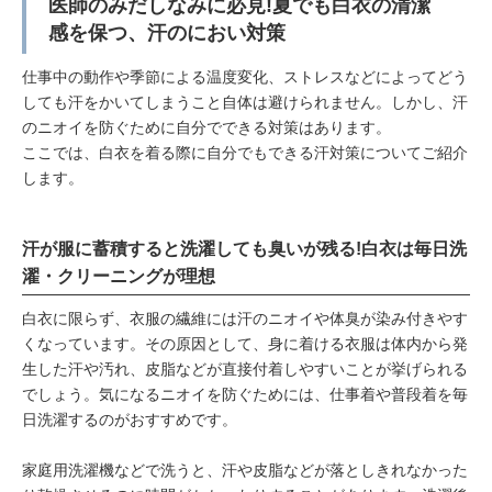
医師のみだしなみに必見!夏でも白衣の清潔
感を保つ、汗のにおい対策
仕事中の動作や季節による温度変化、ストレスなどによってどう
しても汗をかいてしまうこと自体は避けられません。しかし、汗
のニオイを防ぐために自分でできる対策はあります。
ここでは、白衣を着る際に自分でもできる汗対策についてご紹介
します。
汗が服に蓄積すると洗濯しても臭いが残る!白衣は毎日洗
濯・クリーニングが理想
白衣に限らず、衣服の繊維には汗のニオイや体臭が染み付きやす
くなっています。その原因として、身に着ける衣服は体内から発
生した汗や汚れ、皮脂などが直接付着しやすいことが挙げられる
でしょう。気になるニオイを防ぐためには、仕事着や普段着を毎
日洗濯するのがおすすめです。
家庭用洗濯機などで洗うと、汗や皮脂などが落としきれなかった