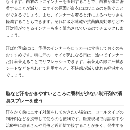
なります。白衣の下にインナーを着用することで、白衣が体に密
着することが減り、ニオイの原因が白衣にはびこるのを防ぐこと
ができるでしょう。また、インナーを着ると汗によるべたつきを
軽減することもできます。それに吸水速乾や抗菌防臭効果などの
汗対策ができるインナーも多く販売されているのでチェックしま
しょう。
汗ばむ季節には、予備のインナーをロッカーに常備しておくのも
おすすめです。特に汗のニオイが気になる日は、途中でインナー
だけ着替えることでリフレッシュできます。着替えの際に汗拭き
シートなどを合わせて利用すると、不快感が減り疲れも軽減する
でしょう。
脇など汗をかきやすいところに香料が少ない制汗剤や消
臭スプレーを使う
汗をかく前にニオイ対策をしておきたい場合は、ロールタイプの
制汗剤などを携帯して使うのも便利です。医療現場では診察中や
治療中に患者さんや同僚と近距離で接することが多く、発生する