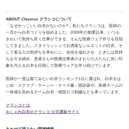
ABOUT Classico クラシコについて
「なぜかっこいい白衣がないのか?」私たちクラシコは、医師の
一言から白衣づくりを始めました。2008年の創業以来、いつも
きれいで気持ち良く仕事ができる、そんな医療ウェア作りを目指
してきました。スタイリッシュでお洒落なシルエットの白衣、そ
して着る人の気持ちを幸せにし、自信を溢れさせ、ときには気持
ちを引き締め、患者さんや医療従事者のまわりの人たちに良い印
象を与える白衣を目指して医療ウェアを作り続けています。
医師が一度は着てみたい白衣ランキング1位に選ばれ、白衣をは
じめ、スクラブ・ケーシー・ナース服・聴診器や、医療チームの
一体感を高めるチーム白衣・病院ロゴ刺繍なども承っています。
クラシコとは
おしゃれ白衣のクラシコ 公式通販サイト
あわせて読みたい関連情報