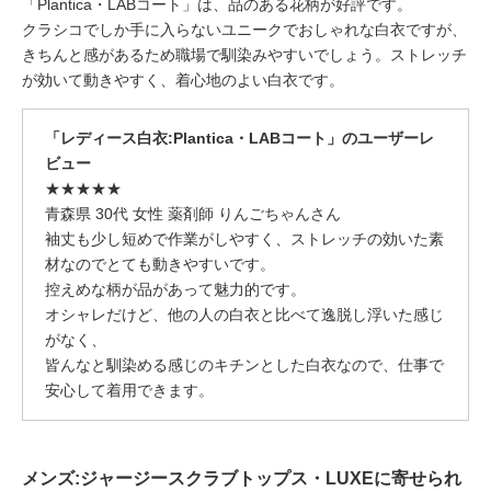
「Plantica・LABコート」は、品のある花柄が好評です。
クラシコでしか手に入らないユニークでおしゃれな白衣ですが、
きちんと感があるため職場で馴染みやすいでしょう。ストレッチ
が効いて動きやすく、着心地のよい白衣です。
「レディース白衣:Plantica・LABコート」のユーザーレ
ビュー
★★★★★
青森県 30代 女性 薬剤師 りんごちゃんさん
袖丈も少し短めで作業がしやすく、ストレッチの効いた素
材なのでとても動きやすいです。
控えめな柄が品があって魅力的です。
オシャレだけど、他の人の白衣と比べて逸脱し浮いた感じ
がなく、
皆んなと馴染める感じのキチンとした白衣なので、仕事で
安心して着用できます。
メンズ:ジャージースクラブトップス・LUXEに寄せられ