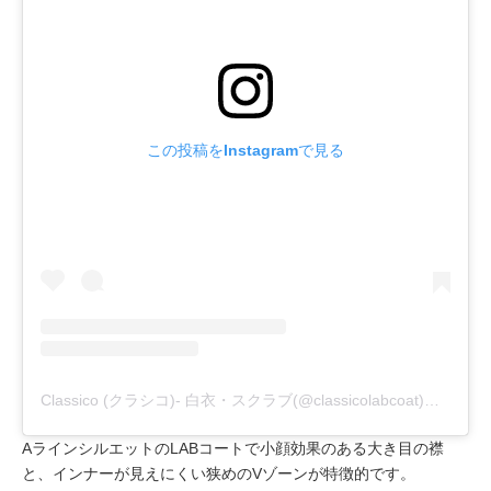
この投稿をInstagramで見る
Classico (クラシコ)- 白衣・スクラブ(@classicolabcoat)がシェアした投稿
AラインシルエットのLABコートで小顔効果のある大き目の襟
と、インナーが見えにくい狭めのVゾーンが特徴的です。