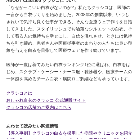
ABOUT Classico クラシコについて
「なぜかっこいい白衣がないのか?」私たちクラシコは、医師の
一言から白衣づくりを始めました。2008年の創業以来、いつも
きれいで気持ち良く仕事ができる、そんな医療ウェア作りを目指
してきました。スタイリッシュでお洒落なシルエットの白衣、そ
して着る人の気持ちを幸せにし、自信を溢れさせ、ときには気持
ちを引き締め、患者さんや医療従事者のまわりの人たちに良い印
象を与える白衣を目指して医療ウェアを作り続けています。
医師が一度は着てみたい白衣ランキング1位に選ばれ、白衣をは
じめ、スクラブ・ケーシー・ナース服・聴診器や、医療チームの
一体感を高めるチーム白衣・病院ロゴ刺繍なども承っています。
クラシコとは
おしゃれ白衣のクラシコ 公式通販サイト
クラシコの店舗のご案内はこちら
あわせて読みたい関連情報
【導入事例】クラシコの白衣を採用した病院やクリニックを紹介