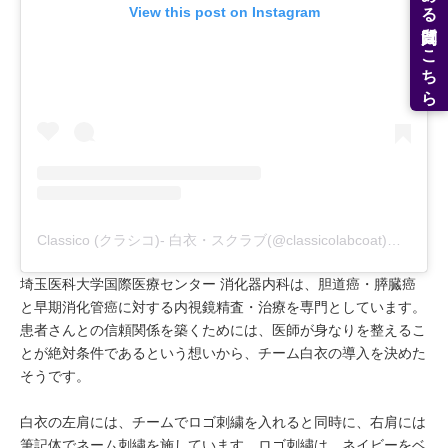
よくある質問はこちら
View this post on Instagram
Classico (クラシコ)- 白衣・スクラブ(@classicolabcoat)がシェアした投稿
埼玉医科大学国際医療センター 消化器内科は、胆道癌・膵臓癌
と早期消化管癌に対する内視鏡精査・治療を専門としています。
患者さんとの信頼関係を築くためには、医師が身なりを整えるこ
とが絶対条件であるという想いから、チーム白衣の導入を決めた
そうです。
白衣の左肩には、チームでロゴ刺繍を入れると同時に、右肩には
筆記体でネーム刺繍を施しています。ロゴ刺繍は、ネイビーをベ