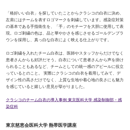
「格好いい白衣」を探していたことからクラシコの白衣に決め、
左肩にはチームを表すロゴマークを刺繍しています。感染症対策
の基本である手指衛生を、「手」のモチーフを大胆に使用して表
現。ロゴ刺繍の色は、品と華やかさを感じさせるゴールデンブラ
ウンを採用し、真っ白な白衣によく映える仕上がりです。
ロゴ刺繍を入れたチーム白衣は、医師やスタッフからだけでなく
患者さんからも好評だそう。白衣について患者さんから声を掛け
られることもあるなど、チームとしての統一感のアピールに役立
っているとのこと。 実際にクラシコの白衣を着用してみて、デ
ザイン性の高さだけでなく、上質な生地や着心地の良さにも魅力
を感じていると嬉しい意見が挙がりました。
クラシコのチーム白衣の導入事例:東京医科大学 感染制御部・感
染症科
東京慈恵会医科大学 熱帯医学講座