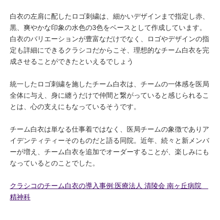
白衣の左肩に配したロゴ刺繍は、細かいデザインまで指定し赤、
黒、爽やかな印象の水色の3色をベースとして作成しています。
白衣のバリエーションが豊富なだけでなく、ロゴやデザインの指
定も詳細にできるクラシコだからこそ、理想的なチーム白衣を完
成させることができたといえるでしょう
統一したロゴ刺繍を施したチーム白衣は、チームの一体感を医局
全体に与え、身に纏うだけで仲間と繋がっていると感じられるこ
とは、心の支えにもなっているそうです。
チーム白衣は単なる仕事着ではなく、医局チームの象徴でありア
イデンティティーそのものだと語る同院。近年、続々と新メンバ
ーが増え、チーム白衣を追加でオーダーすることが、楽しみにも
なっているとのことでした。
クラシコのチーム白衣の導入事例:医療法人 清陵会 南ヶ丘病院
精神科