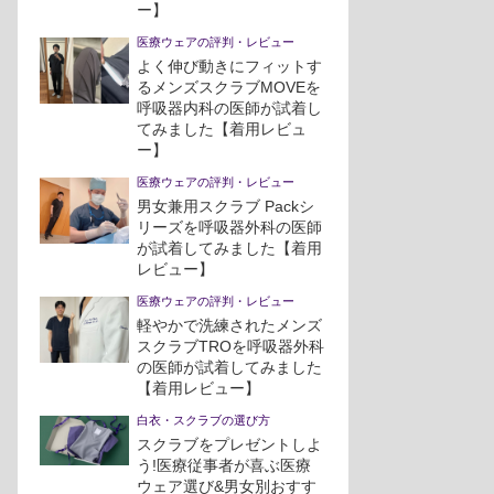
ー】
医療ウェアの評判・レビュー
よく伸び動きにフィットす
るメンズスクラブMOVEを
呼吸器内科の医師が試着し
てみました【着用レビュ
ー】
医療ウェアの評判・レビュー
男女兼用スクラブ Packシ
リーズを呼吸器外科の医師
が試着してみました【着用
レビュー】
医療ウェアの評判・レビュー
軽やかで洗練されたメンズ
スクラブTROを呼吸器外科
の医師が試着してみました
【着用レビュー】
白衣・スクラブの選び方
スクラブをプレゼントしよ
う!医療従事者が喜ぶ医療
ウェア選び&男女別おすす