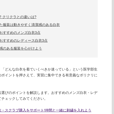
 クリクラとの違いは?
た服装は動きやすく清潔感のある白衣
におすすめのメンズ白衣3点
おすすめのレディース白衣3点
感のある服装を心がけよう
、「どんな白衣を着ていくべきか迷っている」という医学部生
のポイントを押さえて、実習に集中できる有意義なポリクリに
装選びのポイントを解説します。おすすめのメンズ白衣・レデ
てチェックしてみてください。
衣・スクラブ購入をサポート!仲間と一緒に刺繍を入れよう