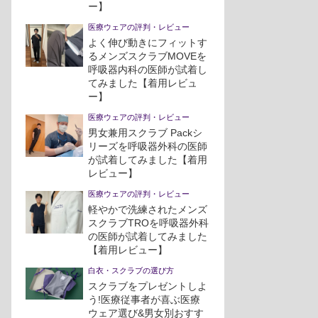
ー】
医療ウェアの評判・レビュー
よく伸び動きにフィットす
るメンズスクラブMOVEを
呼吸器内科の医師が試着し
てみました【着用レビュ
ー】
医療ウェアの評判・レビュー
男女兼用スクラブ Packシ
リーズを呼吸器外科の医師
が試着してみました【着用
レビュー】
医療ウェアの評判・レビュー
軽やかで洗練されたメンズ
スクラブTROを呼吸器外科
の医師が試着してみました
【着用レビュー】
白衣・スクラブの選び方
スクラブをプレゼントしよ
う!医療従事者が喜ぶ医療
ウェア選び&男女別おすす