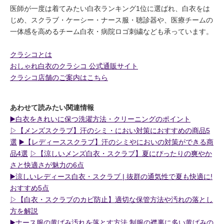
医師が一度は着てみたい白衣ランキング1位に選ばれ、白衣をは
じめ、スクラブ・ケーシー・ナース服・聴診器や、医療チームの
一体感を高めるチーム白衣・病院ロゴ刺繍なども承っています。
クラシコとは
おしゃれ白衣のクラシコ 公式通販サイト
クラシコ店舗のご案内はこちら
あわせて読みたい関連情報
▶️白衣をきれいに保つ洗濯方法・クリーニングのポイント
▷【メンズスクラブ】汗のシミ・におい対策におすすめの商品5
選
▶️【レディーススクラブ】汗のシミやにおいの対策ができる商
品4選
▷【涼しいメンズ白衣・スクラブ】夏にぴったりの爽やか
さと快適さが魅力の6点
▶️涼しいレディース白衣・スクラブ | 抜群の通気性で夏も快適に!
おすすめ5点
▷【白衣・スクラブのカビ防止】適切な保管方法や汚れの落とし
方を解説
▶️ナース服の黄ばみ汚れを落とす方法 制服の襟裏に多い黄ばみの