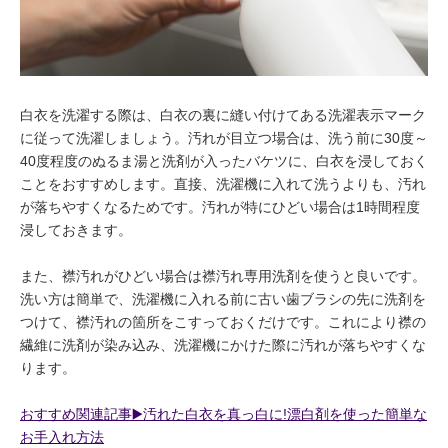
白衣を洗濯する際は、白衣の裏に縫い付けてある洗濯表示マーク
に従って洗濯しましょう。汚れが目立つ場合は、洗う前に30度～
40度程度のぬるま湯と洗剤が入ったバケツに、白衣を浸しておく
ことをおすすめします。直接、洗濯機に入れて洗うよりも、汚れ
が落ちやすくなるためです。汚れが特にひどい場合は1時間程度
浸しておきます。
また、襟汚れがひどい場合は襟汚れ専用洗剤を使うと良いです。
洗い方は簡単で、洗濯機に入れる前に古い歯ブラシの先に洗剤を
つけて、襟汚れの箇所をこすっておくだけです。これにより襟の
繊維に洗剤が染み込み、洗濯機にかけた際に汚れが落ちやすくな
ります。
おすすめ関連記事▶️汚れた白衣を真っ白に!漂白剤を使った簡単な
お手入れ方法