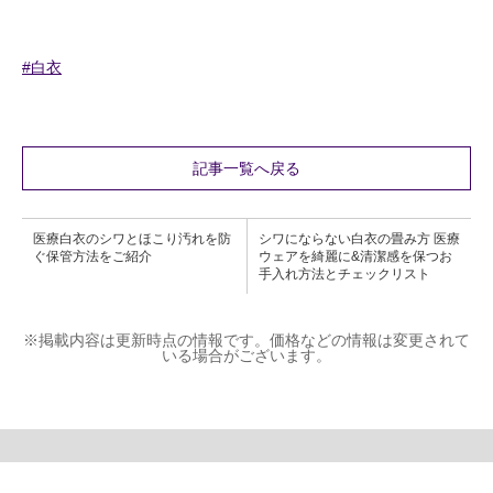
#白衣
記事一覧へ戻る
医療白衣のシワとほこり汚れを防
シワにならない白衣の畳み方 医療
ぐ保管方法をご紹介
ウェアを綺麗に&清潔感を保つお
手入れ方法とチェックリスト
※掲載内容は更新時点の情報です。価格などの情報は変更されて
いる場合がございます。