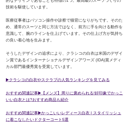
的なデザインであることも特徴の1つ。最高級のスーツづくりの
技術を駆使しています。
医療従事者はパソコン操作や診察で猫背になりがちです。そのた
め、通常のスーツと同じ方法ではなく、前方に手を向ける動作を
意識して、腕のラインを仕上げています。その仕上げ方が気持ち
の良い着心地を生みます。
そうしたデザインの追求により、クラシコの白衣は米国のデザイ
ン賞であるインターナショナルデザインアワーズ (IDA)賞メディ
カル部門最優秀賞を受賞しています。
▶️クラシコの白衣やスクラブの人気ランキングを見てみる
おすすめ関連記事▶️【メンズ】周りに褒められる!好印象でかっこ
いい白衣とは?おすすめ商品も紹介
おすすめ関連記事▶️かっこいいレディース白衣 | スタイリッシュ
に着こなしたいドクターコート5選