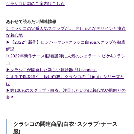
クラシコ店舗のご案内はこちら
あわせて読みたい関連情報
▷クラシコの定番人気スクラブ7点。おしゃれなデザインと快適
な着心地
▶︎【2022年新作】ロンハーマン×クラシコ白衣&スクラブを徹底
解説!
▷2022年新作ナース服!看護師に人気のジェラート ピケ&クラシ
コ
▶︎クラシコが開発した新しい聴診器「U scope」
▷まるで風を纏う、軽い白衣。クラシコの「Light」シリーズと
は
▶︎綿100%のスクラブ・白衣。注目したいのは着心地や肌触りの
良さ
クラシコの関連商品(白衣･スクラブ･ナース
服)