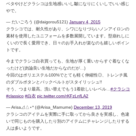
ベタやけどクラシコは生地感いいし皺になりにくいしでいい感じ
やで。
— だいごろう (@daigorou5121)
January 4, 2015
クラシコでは、耐久性があり、シワになりづらいノンアイロンの
素材を使用したユニフォームを多数展開しています。型崩れしに
くいので長く愛用でき、日々のお手入れが楽なのも嬉しいポイン
トです。
今までクラシコ白衣買っても、生地が厚く重いからすぐ着なくな
ったけど(勿論良い生地だからなのだが…)
今回のはポリエステル100%でとても軽く伸縮性◎、トレンチ風
のダブルボタンとバックベルトがスタイリッシュ!!
そう、つまり最高。洗い替えでもう1着欲しいレベル…
#クラシコ
#classico
#白衣
pic.twitter.com/rKFzLnfLA2
— Arisa⊿△⋆* (@Arisa_Mamume)
December 13, 2019
クラシコのアイテムを実際に手に取ってから良さを実感し、色違
いで同じものを購入したり別のアイテムにチャレンジしたりする
人は多いようです。