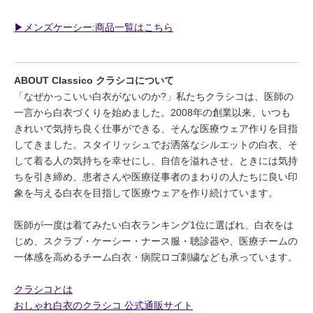
▶︎メンズケーシー:商品一覧はこちら
ABOUT Classico クラシコについて
「なぜかっこいい白衣がないのか?」私たちクラシコは、医師の
一言から白衣づくりを始めました。2008年の創業以来、いつも
きれいで気持ち良く仕事ができる、そんな医療ウェア作りを目指
してきました。スタイリッシュでお洒落なシルエットの白衣、そ
して着る人の気持ちを幸せにし、自信を溢れさせ、ときには気持
ちを引き締め、患者さんや医療従事者のまわりの人たちに良い印
象を与える白衣を目指して医療ウェアを作り続けています。
医師が一度は着てみたい白衣ランキング1位に選ばれ、白衣をは
じめ、スクラブ・ケーシー・ナース服・聴診器や、医療チームの
一体感を高めるチーム白衣・病院ロゴ刺繍なども承っています。
クラシコとは
おしゃれ白衣のクラシコ 公式通販サイト