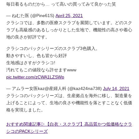
毎日着るものだから… って高いの買ってみて良かった笑
— ねむた医 (@Pine61S)
April 25, 2021
クラシコでは、多数の医療スクラブを展開しています。どのスク
ラブも高級感のあるしっかりとした生地で、機能性の高さや着心
地の良さが好評です。
クラシコのパックシリーズのスクラブ3色購入。
動きやすいし、色も皆から好評
生地感はさすがクラシコ!
汚れてもこの値段なら許せますwww
pic.twitter.com/zCWA1LZSWp
— アムラー女医kaz@産婦人科 (@kaz424na738)
July 14, 2021
クラシコのパックシリーズは、生産拠点を海外に移し、製造量を
上げることによって、生地の良さや機能性を落とすことなく低価
格を実現しました。
おすすめ関連記事▷【白衣・スクラブ】高品質かつ低価格なクラ
シコのPACKシリーズ