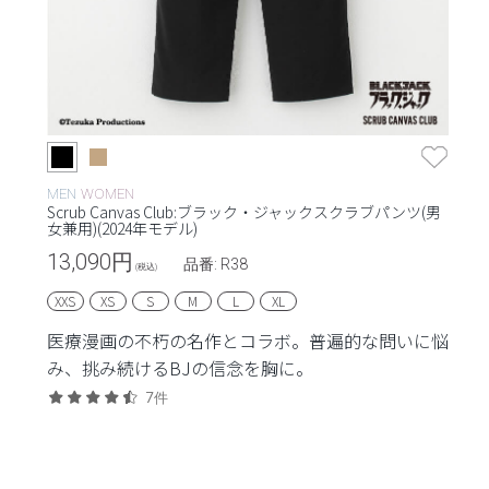
MEN
WOMEN
Scrub Canvas Club:ブラック・ジャックスクラブパンツ(男
女兼用)(2024年モデル)
13,090
円
品番: R38
(税込)
XXS
XS
S
M
L
XL
医療漫画の不朽の名作とコラボ。普遍的な問いに悩
み、挑み続けるBJの信念を胸に。
7件