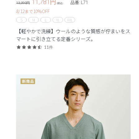
11,781
円
品番: L71
13,090円
(税込)
8/12まで10%OFF
S
M
L
XL
XXL
【軽やかで洗練】ウールのような質感が佇まいをス
マートに引き立てる定番シリーズ。
11件