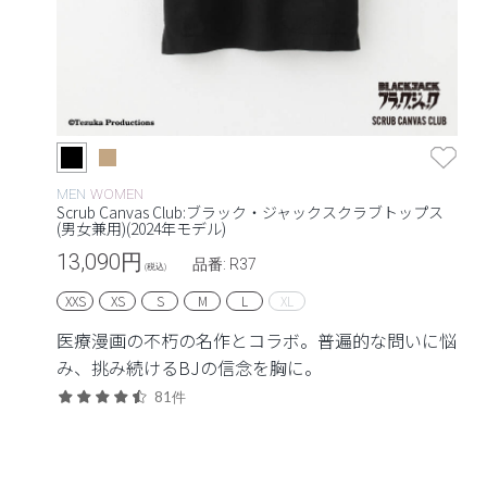
MEN
WOMEN
Scrub Canvas Club:ブラック・ジャックスクラブトップス
(男女兼用)(2024年モデル)
13,090
円
品番: R37
(税込)
XXS
XS
S
M
L
XL
医療漫画の不朽の名作とコラボ。普遍的な問いに悩
み、挑み続けるBJの信念を胸に。
81件