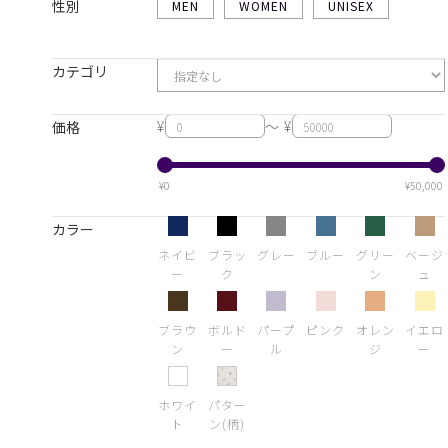
性別
MEN
WOMEN
UNISEX
カテゴリ
¥
～ ¥
価格
¥0
¥50,000
カラー
ネイビ
ブラッ
グレー
ブルー
グリー
ベージ
ー
ク
ン
ュ
ブラウ
ボルド
パープ
ピンク
オレン
イエロ
ン
ー
ル
ジ
ー
ホワイ
パター
ト
ン(柄)