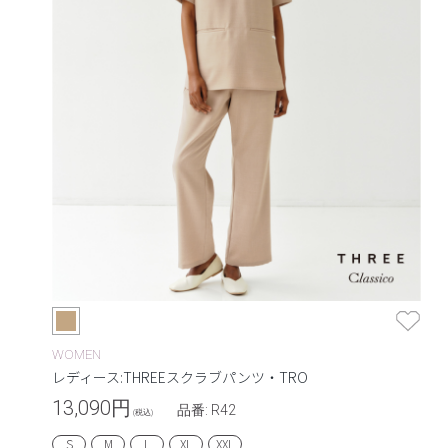
WOMEN
レディース:THREEスクラブパンツ・TRO
13,090
円
品番: R42
(税込)
S
M
L
XL
XXL