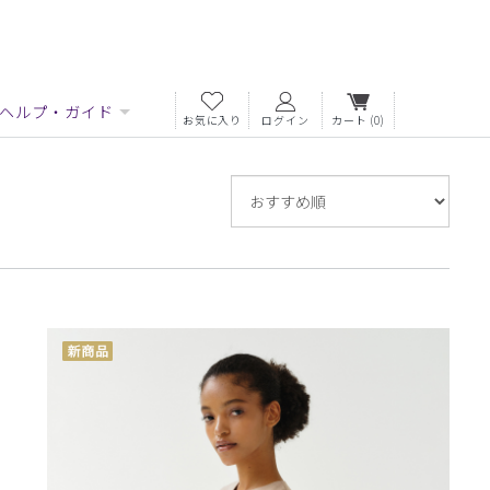
ヘルプ・ガイド
お気に入り
ログイン
カート
(0)
並
び
替
え