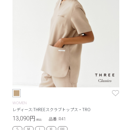
WOMEN
レディース:THREEスクラブトップス・TRO
13,090
円
品番: R41
(税込)
S
M
L
XL
XXL