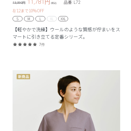
11,781
円
品番: L72
13,090円
(税込)
8/12まで10%OFF
S
M
L
XL
XXL
【軽やかで洗練】ウールのような質感が佇まいをス
マートに引き立てる定番シリーズ。
7件