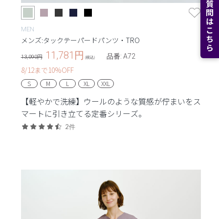
よくある質問はこちら
MEN
メンズ:タックテーパードパンツ・TRO
11,781
円
品番: A72
13,090円
(税込)
8/12まで10%OFF
S
M
L
XL
XXL
【軽やかで洗練】ウールのような質感が佇まいをス
マートに引き立てる定番シリーズ。
2件