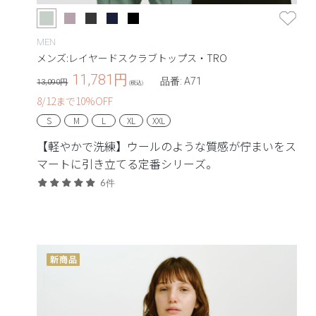
MEN
メンズ:レイヤードスクラブトップス・TRO
11,781
円
品番: A71
13,090円
(税込)
8/12まで10%OFF
S
M
L
XL
XXL
【軽やかで洗練】ウールのような質感が佇まいをス
マートに引き立てる定番シリーズ。
6件