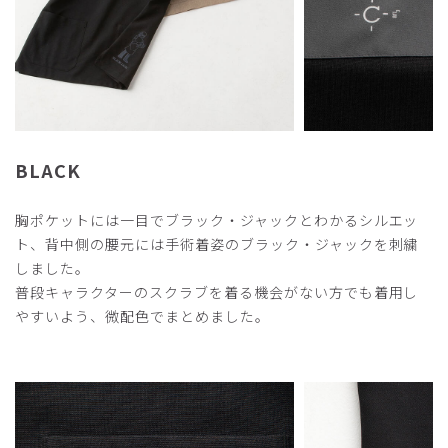
商品：
R37Scrub Canvas Club:ブラック・ジャックスク
ラブトップス(男女兼用)/ブラック/M
役に立った
1
BLACK
2026-02-08
くまさん様
購入確認済み
胸ポケットには一目でブラック・ジャックとわかるシルエッ
年齢:
50代
身長:
161-165cm
体重:
66-70kg
ト、背中側の腰元には手術着姿のブラック・ジャックを刺繍
しました。
主張しすぎないブラックジャックが最高です。
普段キャラクターのスクラブを着る機会がない方でも着用し
商品：
R37Scrub Canvas Club:ブラック・ジャックスク
やすいよう、微配色でまとめました。
ラブトップス(男女兼用)/ブラック/M
役に立った
1
​1
​2
​3
​4
​5
​6