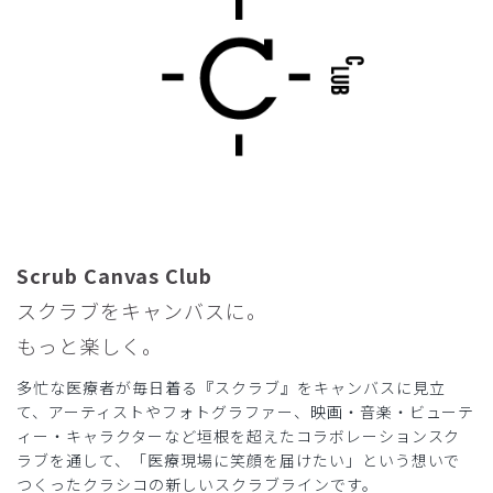
2026-06-13
osama様
購入確認済み
年齢:
60代
身長:
161-165cm
体重:
51-55kg
サイズ感
小さめ
大きめ
ストレッチ感
よく伸びる
伸びない
厚さ
とても薄い
厚い
ポケットが少なすぎる
Scrub Canvas Club
薄くて、涼しいのは良いのだが、ポケットが少なすぎる。ち
スクラブをキャンバスに。
ょっとした小物ポケットに入れると、ずいぶん形が崩れたり
もっと楽しく。
とか、探すのに苦労する。短い印鑑とか、ペンライト舌厚子
を入れる小さなポケットとか、カラビナを引っ掛けるループ
多忙な医療者が毎日着る『スクラブ』をキャンバスに見立
なんかがあると助かるんですが。
て、アーティストやフォトグラファー、映画・音楽・ビューテ
私にとっては、下の方が広すぎて、脱ぐときなどにポケット
ィー・キャラクターなど垣根を超えたコラボレーションスク
がすぐに裏返ってしまい、中身が全部外にばらけてしまう。
ラブを通して、「医療現場に笑顔を届けたい」という想いで
ホントにイライラする。
つくったクラシコの新しいスクラブラインです。