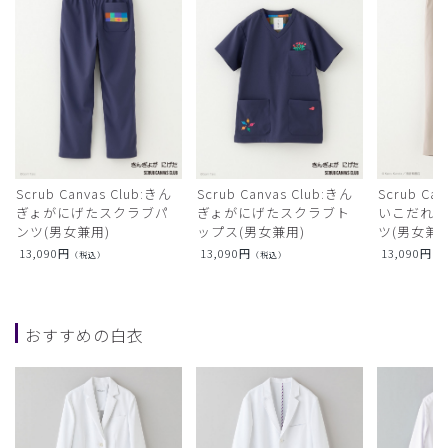
Scrub Canvas Club:きん
Scrub Canvas Club:きん
Scrub Ca
ぎょがにげたスクラブパ
ぎょがにげたスクラブト
いこだれ
ンツ(男女兼用)
ップス(男女兼用)
ツ(男女兼用
13,090
円
13,090
円
13,090
円
（税込）
（税込）
（
おすすめの白衣