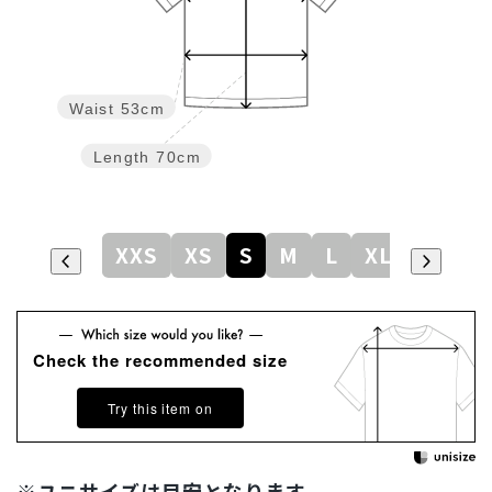
Waist
53cm
Length
70cm
XXS
XS
S
M
L
XL
Check the recommended size
Try this item on
※ユニサイズは目安となります。