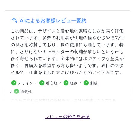
AIによるお客様レビュー要約
この商品は、デザインと着心地の素晴らしさが高く評価
されています。多数の利用者が生地の軽やかさや通気性
の良さを称賛しており、夏の使用にも適しています。特
に、さりげないキャラクターの刺繍が嬉しいという声も
多く寄せられています。全体的にはポジティブな意見が
多く、再購入を希望する方も多いようです。独自のスタ
イルで、仕事を楽しむ方にはぴったりのアイテムです。
デザイン
着心地
軽さ
刺繍
通気性
こちらの内容はお客様の投稿をもとにAIが生成したものであ
り、カスタマーレビューはあくまでお客様個人の感想や意見で
す。本サイトの公式な見解を示すものではありません。
レビューの続きをみる
日付順 ↓
評価順
いいね数順
写真・動画付き順