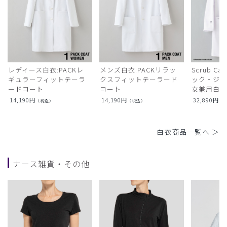
レディース白衣:PACKレ
メンズ白衣:PACKリラッ
Scrub Ca
ギュラーフィットテーラ
クスフィットテーラード
ック・ジャ
ードコート
コート
女兼用白衣
14,190
円
14,190
円
32,890
円
（税込）
（税込）
（
白衣商品一覧へ ＞
ナース雑貨・その他