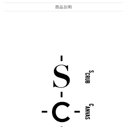
商品説明
詳細フィルター
2026-07-10
giorno様
購入確認済み
年齢:
50代
身長:
166-170cm
体重:
81-85kg
サイズ感
小さめ
大きめ
ストレッチ感
よく伸びる
伸びない
厚さ
とても薄い
厚い
R37Scrub Canvas Club:ブラック・ジャックスク
ラブトップス(男女兼用)/ベージュ/XL
よかったです。もう少し生地の厚みが欲しかったところです
商品：
R37Scrub Canvas Club:ブラック・ジャックスク
ラブトップス(男女兼用)/ベージュ/XL
役に立った
0