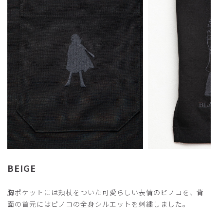
​7
​8
​9
BEIGE
胸ポケットには頰杖をついた可愛らしい表情のピノコを、背
面の首元にはピノコの全身シルエットを刺繍しました。