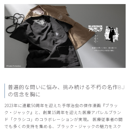
商品：
R37Scrub Canvas Club:ブラック・ジャックスク
ラブトップス(男女兼用)/ブラック/S
役に立った
0
2026-05-11
けろりんぱ様
購入確認済み
年齢:
50代
身長:
171-175cm
体重:
71-75kg
サイズ感
小さめ
大きめ
普遍的な問いに悩み、挑み続ける
不朽の名作BJ
ストレッチ感
よく伸びる
伸びない
の信念を胸に
厚さ
とても薄い
厚い
着心地いいねぇ
2023年に連載50周年を迎えた手塚治虫の傑作漫画『ブラッ
ク・ジャック』と、創業15周年を迎えた医療アパレルブラン
院内では決められたスクラブは貸与ですが、何年も年間2万
円分のスクラブ貸与していないのに、好きなものは購入して
ド「クラシコ」のコラボレーションが実現。 医療従事者の間
くれません。m3で案内がありつい購入してしまいました。
でも多くの支持を集める、ブラック・ジャックの魅力をスク