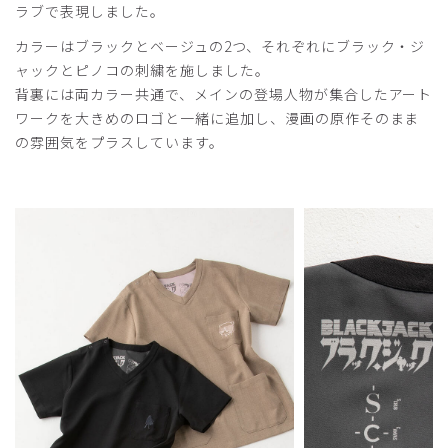
サンダルもTezuka Osamu Worldを使用していますし、腕
ラブで表現しました。
時計も50thのブラックジャック購入してましたので、中身
カラーはブラックとベージュの2つ、それぞれにブラック・ジ
以外は間黒男です。
ャックとピノコの刺繍を施しました。
商品：
R37Scrub Canvas Club:ブラック・ジャックスク
背裏には両カラー共通で、メインの登場人物が集合したアート
ラブトップス(男女兼用)/ブラック/L
ワークを大きめのロゴと一緒に追加し、漫画の原作そのまま
の雰囲気をプラスしています。
役に立った
0
2026-02-25
ブラックジャック大好き様
購入確認済み
年齢:
60代
体重:
71-75kg
生地が薄い
生地が薄くて透け透けです．もう少し厚い方が良い．下に着
る物に気を使う必要あり．ここのところの熱い夏だといいの
かなあ？