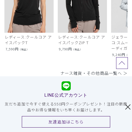
レディース:クールコア ア
レディース:クールコア ア
ジェラート
イスパックT
イスパックZIP T
コ:スムー
ーディガン
7,590
円
9,790
円
（税込）
（税込）
9,240
円
（税
ナース雑貨・その他商品一覧へ ＞
LINE公式アカウント
友だち追加で今すぐ使える550円クーポンプレゼント！注目の新商
品やお得な情報をいち早くお届けします。
友達追加はこちら