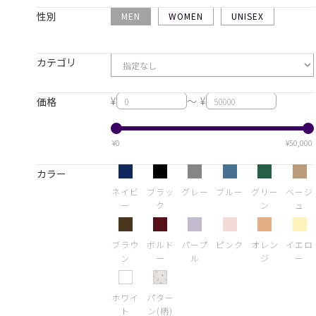
性別
MEN
WOMEN
UNISEX
カテゴリ
¥
～ ¥
価格
¥0
¥50,000
カラー
ネイビ
ブラッ
グレー
ブルー
グリー
ベージ
ー
ク
ン
ュ
ブラウ
ボルド
パープ
ピンク
オレン
イエロ
ン
ー
ル
ジ
ー
ホワイ
パター
ト
ン(柄)