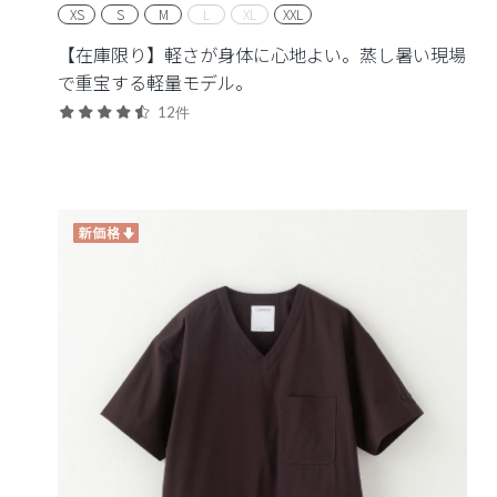
XS
S
M
L
XL
XXL
【在庫限り】軽さが身体に心地よい。蒸し暑い現場
で重宝する軽量モデル。
12件