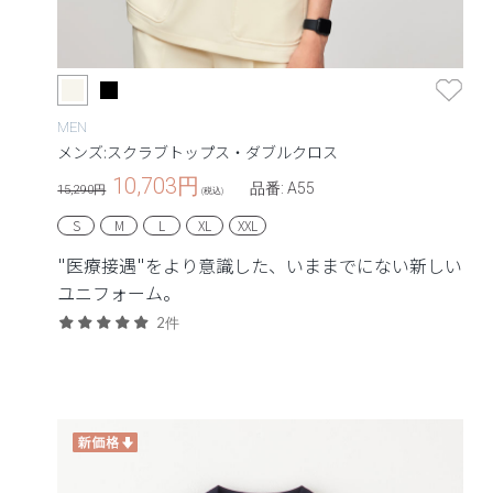
MEN
メンズ:スクラブトップス・ダブルクロス
10,703
円
品番: A55
15,290円
(税込)
S
M
L
XL
XXL
"医療接遇"をより意識した、いままでにない新しい
ユニフォーム。
2件