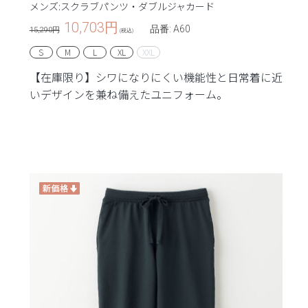
メンズ:スクラブパンツ・ダブルジャカード
10,703
円
品番: A60
15,290円
(税込)
S
M
L
XL
XXL
【在庫限り】シワになりにくい機能性と日常着に近
いデザインを兼ね備えたユニフォーム。