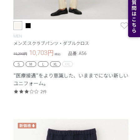
よくある質問はこちら
MEN
メンズ:スクラブパンツ・ダブルクロス
10,703
円
品番: A56
15,290円
(税込)
S
M
L
XL
XXL
"医療接遇"をより意識した、いままでにない新しい
ユニフォーム。
2件