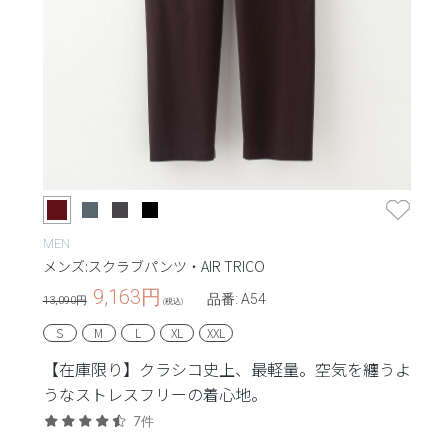
MEN
メンズ:スクラブパンツ・AIR TRICO
9,163
円
品番: A54
13,090円
(税込)
S
M
L
XL
XXL
【在庫限り】クラシコ史上、最軽量。空気を纏うよ
うなストレスフリーの着心地。
7件