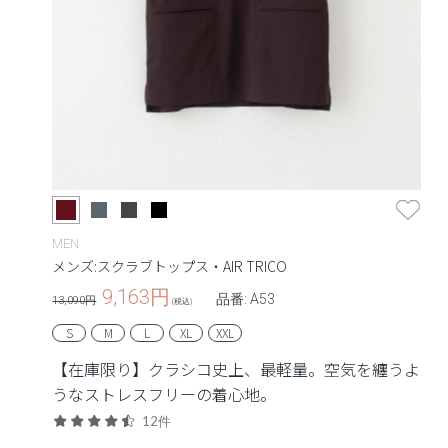
MEN
メンズ:スクラブトップス・AIR TRICO
9,163
円
品番: A53
13,090円
(税込)
S
M
L
XL
XXL
【在庫限り】クラシコ史上、最軽量。空気を纏うよ
うなストレスフリーの着心地。
12件