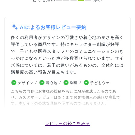
AIによるお客様レビュー要約
多くの利用者がデザインの可愛さや着心地の良さを高く
評価している商品です。特にキャラクター刺繍が好評
で、子どもや医療スタッフとのコミュニケーションのき
っかけになるといった声が多数寄せられています。サイ
ズ感については、若干の違いがあるものの、全体的には
満足度の高い報告が目立ちます。
デザイン
着心地
刺繍
子どもウケ
こちらの内容はお客様の投稿をもとにAIが生成したものであ
り、カスタマーレビューはあくまでお客様個人の感想や意見で
す。本サイトの公式な見解を示すものではありません。
レビューの続きをみる
日付順 ↓
評価順
いいね数順
写真・動画付き順
詳細フィルター