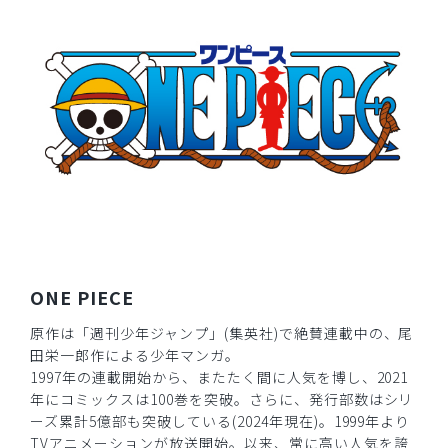
2026-04-10
ご購入者様
購入確認済み
年齢:
40代
身長:
156-160cm
体重:
61-65kg
サイズ感
小さめ
大きめ
ストレッチ感
よく伸びる
伸びない
厚さ
とても薄い
厚い
刺繍が綺麗で、首裏のクマが可愛いです！！
商品：
R59Scrub Canvas Club:ONE PIECEスクラブト
ップス(男女兼用)/トラファルガー・ロー/M
ONE PIECE
役に立った
0
原作は「週刊少年ジャンプ」(集英社)で絶賛連載中の、尾
田栄一郎作による少年マンガ。
1997年の連載開始から、またたく間に人気を博し、2021
年にコミックスは100巻を突破。さらに、発行部数はシリ
2026-02-19
ーズ累計5億部も突破している(2024年現在)。1999年より
ご購入者様
TVアニメーションが放送開始。以来、常に高い人気を誇