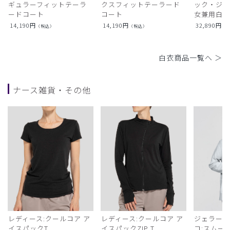
ギュラーフィットテーラ
クスフィットテーラード
ック・ジャ
ードコート
コート
女兼用白衣
14,190
円
14,190
円
32,890
円
（税込）
（税込）
（
白衣商品一覧へ ＞
ナース雑貨・その他
レディース:クールコア ア
レディース:クールコア ア
ジェラート
イスパックT
イスパックZIP T
コ:スムー