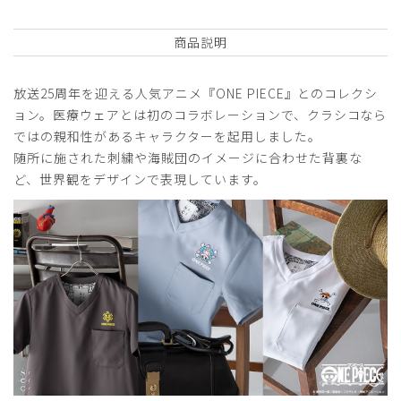
商品説明
2026-06-26
ご購入者様
放送25周年を迎える人気アニメ『ONE PIECE』とのコレクシ
購入確認済み
ョン。医療ウェアとは初のコラボレーションで、クラシコなら
年齢:
40代
身長:
156-160cm
体重:
61-65kg
ではの親和性があるキャラクターを起用しました。
サイズ感
小さめ
大きめ
随所に施された刺繍や海賊団のイメージに合わせた背裏な
ストレッチ感
よく伸びる
伸びない
ど、世界観をデザインで表現しています。
厚さ
とても薄い
厚い
ゆったり着れて良かったです。XSだと少しピッタリで、Sだ
と大きめでした。
特に、ズボンが。
商品：
R59Scrub Canvas Club:ONE PIECEスクラブト
ップス(男女兼用)/トラファルガー・ロー/S
役に立った
0