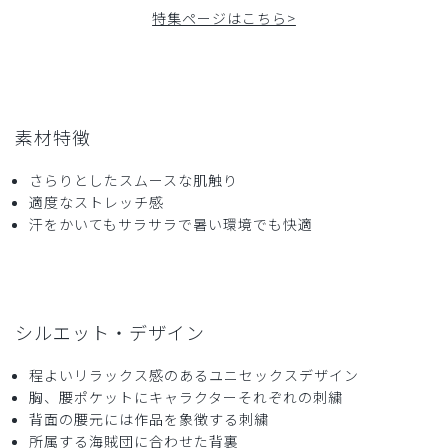
特集ページはこちら>
2026-05-11
モフリ様
購入確認済み
年齢:
40代
身長:
156-160cm
体重:
46-50kg
サイズ感
小さめ
大きめ
素材特徴
ストレッチ感
よく伸びる
伸びない
厚さ
とても薄い
厚い
さらりとしたスムースな肌触り
当方歯科医院の女性院長です。30代の歯科助手2人のために
適度なストレッチ感
買いました。
汗をかいてもサラサラで暑い環境でも快適
ドラム式洗濯機で乾燥までやってしまってもシワにならず、
また生地に透け感もないので安心して着られます。首の開き
も少ないので上品に見えますし、デザインも可愛くて気に入
っています。患者さんにも気付いてもらえて会話のきっかけ
にもなっているようです。
シルエット・デザイン
商品：
R59Scrub Canvas Club:ONE PIECEスクラブト
程よいリラックス感のあるユニセックスデザイン
ップス(男女兼用)/トラファルガー・ロー/XXS
胸、腰ポケットにキャラクターそれぞれの刺繍
背面の腰元には作品を象徴する刺繍
役に立った
0
所属する海賊団に合わせた背裏