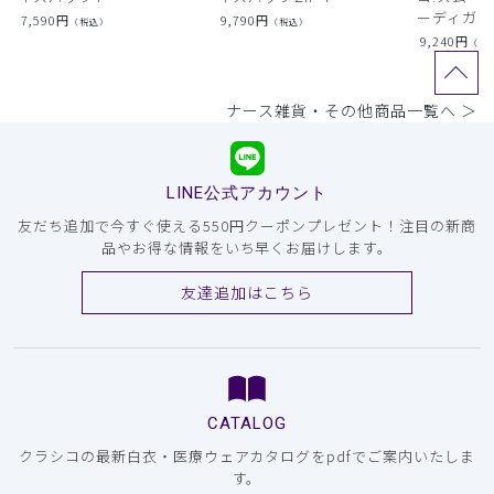
ーディガン
7,590
円
9,790
円
（税込）
（税込）
9,240
円
（税
ナース雑貨・その他商品一覧へ ＞
LINE公式アカウント
友だち追加で今すぐ使える550円クーポンプレゼント！注目の新商
品やお得な情報をいち早くお届けします。
友達追加はこちら
CATALOG
クラシコの最新白衣・医療ウェアカタログをpdfでご案内いたしま
す。