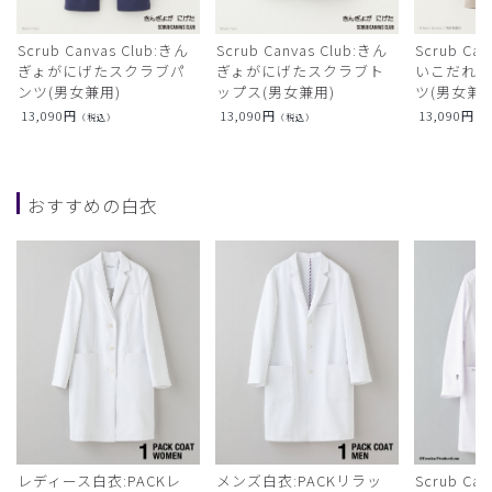
Scrub Canvas Club:きん
Scrub Canvas Club:きん
Scrub Ca
ぎょがにげたスクラブパ
ぎょがにげたスクラブト
いこだれ
ンツ(男女兼用)
ップス(男女兼用)
ツ(男女兼用
13,090
円
13,090
円
13,090
円
（税込）
（税込）
（
おすすめの白衣
レディース白衣:PACKレ
メンズ白衣:PACKリラッ
Scrub Ca