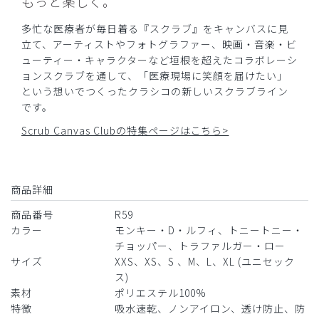
もっと楽しく。
多忙な医療者が毎日着る『スクラブ』をキャンバスに見
立て、アーティストやフォトグラファー、映画・音楽・ビ
ューティー・キャラクターなど垣根を超えたコラボレーシ
ョンスクラブを通して、「医療現場に笑顔を届けたい」
という想いでつくったクラシコの新しいスクラブライン
です。
Scrub Canvas Clubの特集ページはこちら>
商品詳細
商品番号
R59
カラー
モンキー・D・ルフィ、トニートニー・
チョッパー、トラファルガー・ロー
サイズ
XXS、XS、S 、M、L、XL (ユニセック
ス)
素材
ポリエステル100%
特徴
吸水速乾、ノンアイロン、透け防止、防