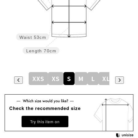
Waist
53cm
Length
70cm
XXS
XS
S
M
L
XL
Check the recommended size
Try this item on