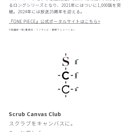
購入確認済み
るロングシリーズとなり、2021年にはついに1,000話を突
破。2024年には放送25周年を迎える。
年齢:
40代
身長:
156-160cm
『ONE PIECE』公式ポータルサイトはこちら>
Mサイズでも良かったかも。
Sサイズは、ピッタリでした。しゃがんだりする動作が少し
©尾田栄一郎/集英社・フジテレビ・東映アニメーション
キツイです。
XS買わなくて良かったです…
商品：
R59Scrub Canvas Club:ONE PIECEスクラブト
ップス(男女兼用)/トニートニー・チョッパー/S
役に立った
0
​1
​2
​3
​4
​5
​6
​7
​8
​9
Scrub Canvas Club
スクラブをキャンバスに。