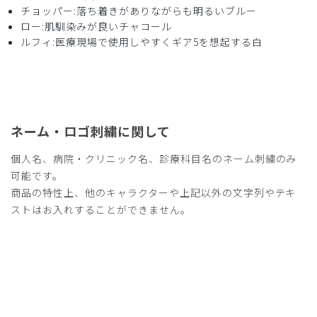
チョッパー:落ち着きがありながらも明るいブルー
ロー:肌馴染みが良いチャコール
ルフィ:医療現場で使用しやすくギア5を想起する白
2026-04-11
ご購入者様
購入確認済み
年齢:
50代
身長:
171-175cm
体重:
56-60kg
サイズ感
小さめ
大きめ
ネーム・ロゴ刺繍に関して
ストレッチ感
よく伸びる
伸びない
厚さ
とても薄い
厚い
個人名、病院・クリニック名、診療科目名のネーム刺繍のみ
年齢に関係なく有名なキャラクターは話題作りに最適で大変
可能です。
助かります。
商品の特性上、他のキャラクターや上記以外の文字列やテキ
医師向けなのかコメディカルには高価なため、定価がもう少
ストはお入れすることができません。
し安いと購入しやすいのですがご検討をお願いします
商品：
R59Scrub Canvas Club:ONE PIECEスクラブト
ップス(男女兼用)/モンキー・D・ルフィ/M
役に立った
0